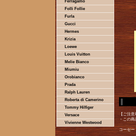
Ferragamo
Folli Follie
Furla
Gucci
Hermes
Krizia
Loewe
Louis Vuitton
Melie Bianco
Miumiu
Orobianco
Prada
Ralph Lauren
Roberta di Camerino
Tommy Hilfiger
【ご注意
Versace
・この商
Vivienne Westwood
コーセー