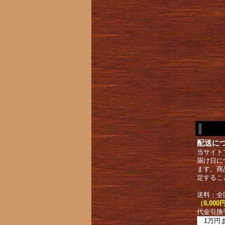
配送に
当サイト
届け日に
ます。商
定するこ
送料：全
（8,0
代金引換
1万円