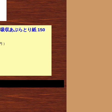
吸収あぶらとり紙 150
円 ）