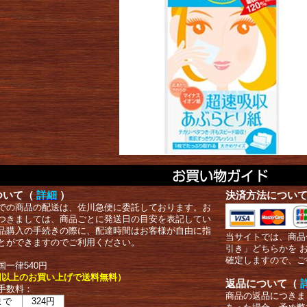
ついて（
詳細
）
決済方法につい
での商品の配送は、佐川急便に委託しております。お
つきましては、商品ごとに発送日の目安を表記してい
品購入の手続きの際に、配達時間はお客様が自由に指
当サイトでは、商品
とができますのでご利用ください。
引き」どちらかを 
確定しますので、ご
国一律540円
00円以上のお買い上げで送料無料）
返品について（
手数料：
商品の返品につきま
まで
324円