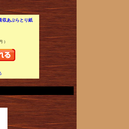
速吸収あぶらとり紙
円 ）
る