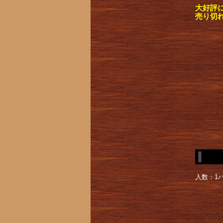
大好評
売り切
入数：1パ