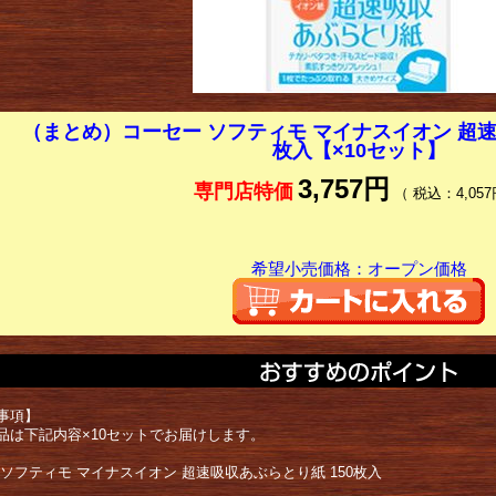
（まとめ）コーセー ソフティモ マイナスイオン 超速
枚入【×10セット】
3,757円
専門店特価
（ 税込：4,057
希望小売価格：オープン価格
事項】
品は下記内容×10セットでお届けします。
 ソフティモ マイナスイオン 超速吸収あぶらとり紙 150枚入