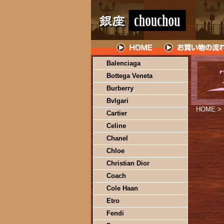
Balenciaga
Bottega Veneta
Burberry
Bvlgari
HOME
>
Cartier
Celine
Chanel
Chloe
Christian Dior
Coach
Cole Haan
Etro
Fendi