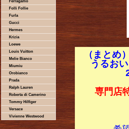
Ferragamo
Folli Follie
Furla
Gucci
Hermes
Krizia
Loewe
Louis Vuitton
（まとめ
Melie Bianco
うるおいリ
Miumiu
Orobianco
Prada
Ralph Lauren
専門店
Roberta di Camerino
Tommy Hilfiger
Versace
Vivienne Westwood
希