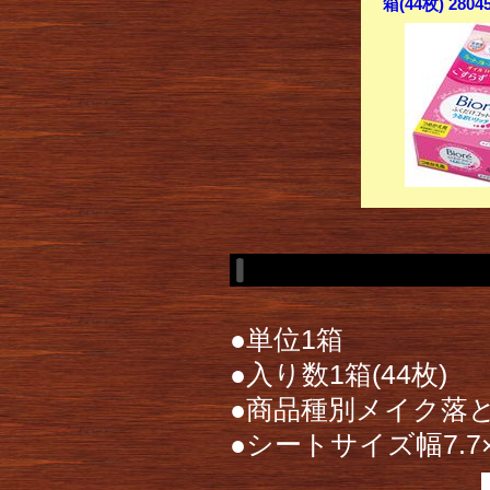
箱(44枚) 28
●単位1箱
●入り数1箱(44枚)
●商品種別メイク落
●シートサイズ幅7.7×奥