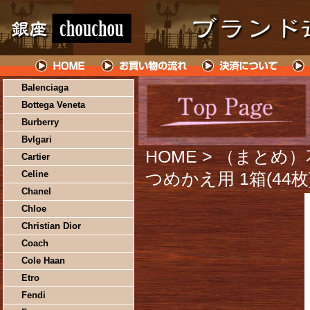
Balenciaga
Bottega Veneta
Burberry
Bvlgari
HOME
> （まとめ
Cartier
Celine
つめかえ用 1箱(44枚)
Chanel
Chloe
Christian Dior
Coach
Cole Haan
Etro
Fendi