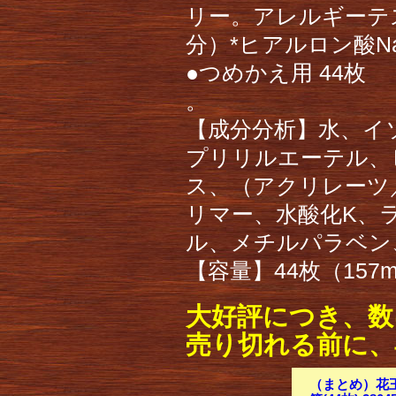
リー。アレルギーテ
分）*ヒアルロン酸N
●つめかえ用 44枚
。
【成分分析】水、イソ
プリリルエーテル、
ス、（アクリレーツ／
リマー、水酸化K、ラ
ル、メチルパラベン
【容量】44枚（157m
大好評につき、数
売り切れる前に、
（まとめ）花王