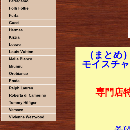
Ferragamo
Folli Follie
Furla
Gucci
Hermes
Krizia
Loewe
Louis Vuitton
（まとめ
Melie Bianco
モイスチャー 
Miumiu
Orobianco
Prada
Ralph Lauren
専門店
Roberta di Camerino
Tommy Hilfiger
Versace
Vivienne Westwood
希