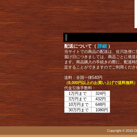
配送について（
詳細
）
当サイトでの商品の配送は、佐川急便に
届け日につきましては、商品ごとに発送
ます。商品購入の手続きの際に、配達時
定することができますのでご利用くださ
送料：全国一律540円
（8,000円以上のお買い上げで送料無料
代金引換手数料：
1万円まで
324円
3万円まで
432円
10万円まで
648円
30万円まで
1080円
Copyright © 2010 