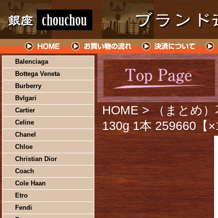
Balenciaga
Bottega Veneta
Burberry
Bvlgari
HOME
> （まとめ
Cartier
Celine
130g 1本 259660
Chanel
Chloe
Christian Dior
Coach
Cole Haan
Etro
Fendi