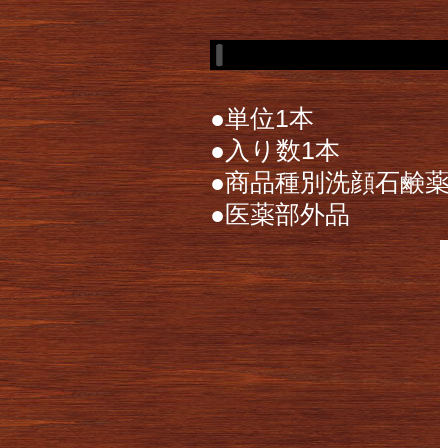
●単位1本
●入り数1本
●商品種別洗顔石鹸
●医薬部外品