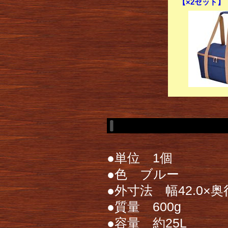
【×2セット】
●単位 1個
●色 ブルー
●外寸法 幅42.0×奥行
●質量 600g
●容量 約25L