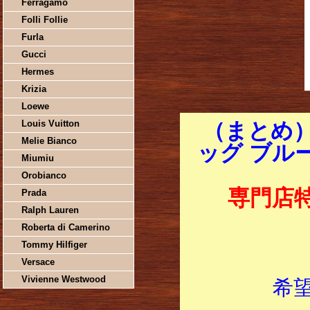
Ferragamo
Folli Follie
Furla
Gucci
Hermes
Krizia
Loewe
Louis Vuitton
（まとめ
Melie Bianco
ッグ ブルー
Miumiu
Orobianco
専門店
Prada
Ralph Lauren
Roberta di Camerino
Tommy Hilfiger
Versace
Vivienne Westwood
希