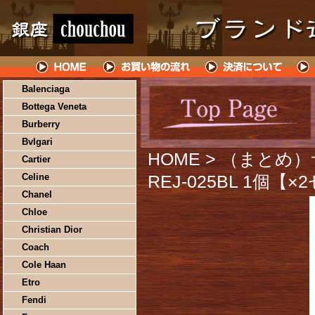
Balenciaga
Bottega Veneta
Burberry
Bvlgari
HOME
> （まとめ
Cartier
Celine
REJ-025BL 1個【
Chanel
Chloe
Christian Dior
Coach
Cole Haan
Etro
Fendi