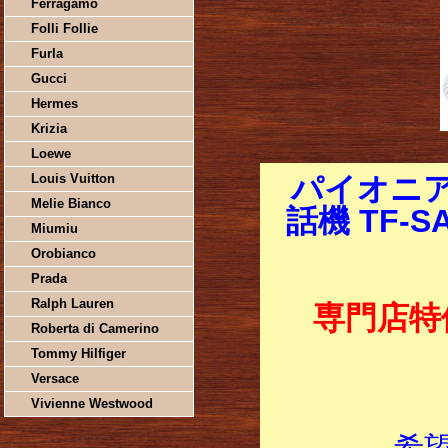
Ferragamo
Folli Follie
Furla
Gucci
Hermes
Krizia
Loewe
Louis Vuitton
パイオニ
Melie Bianco
話機 TF-
Miumiu
Orobianco
Prada
Ralph Lauren
専門店特
Roberta di Camerino
Tommy Hilfiger
Versace
Vivienne Westwood
希