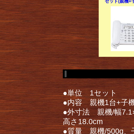
セット(親機+子
●単位 1セット
●内容 親機1台+子
●外寸法 親機/幅7.1×
高さ18.0cm
●質量 親機/500g、子