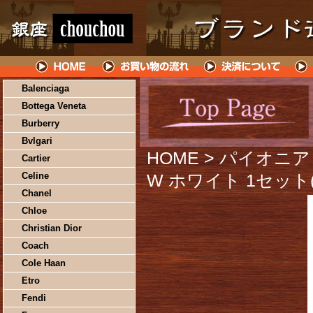
Balenciaga
Bottega Veneta
Burberry
Bvlgari
HOME
> パイオニア
Cartier
Celine
W ホワイト 1セット
Chanel
Chloe
Christian Dior
Coach
Cole Haan
Etro
Fendi