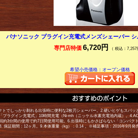
パナソニック プラグイン充電式メンズシェーバー シルバー
6,720円
専門店特価
（ 税込：7,257
希望小売価格：オープン価格
パクトでしっかり剃れる出張時に便利な2枚刃シェーバー。2.硬いヒゲもスパッと
プラグイン充電式」10時間充電（Ni-mh（ニッケル水素充電池内蔵）。4.AC1
1回約3分間の使用で約7日間使用可能。6.出張時にもかさばらない「コンパクトボデ
。 8. 保証期間：12ヶ月。9.本体重量（kg）：0.14 。※補足事項：2016年
。