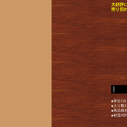
大好評
売り切
●単位1台
●入り数1
●商品種
●材質AB