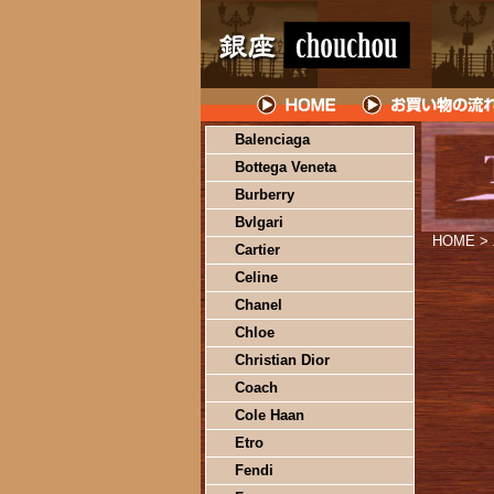
Balenciaga
Bottega Veneta
Burberry
Bvlgari
HOME
>
Cartier
Celine
Chanel
Chloe
Christian Dior
Coach
Cole Haan
Etro
Fendi