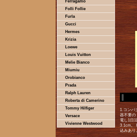
Ferragamo
Folli Follie
Furla
Gucci
Hermes
Krizia
Loewe
Louis Vuitton
Melie Bianco
Miumiu
Orobianco
Prada
Ralph Lauren
Roberta di Camerino
Tommy Hilfiger
1.コン
器不要の「
Versace
電し1日
Vivienne Westwood
3.1cm
込みあり