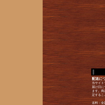
配送に
当サイト
届け日に
ます。商
定するこ
送料：全