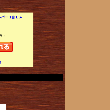
 1台 ES-
円 ）
る