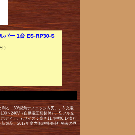
 1台 ES-RP30-S
円 ）
剃る「30°鋭角ナノエッジ内刃」。3.充電
00〜240V（自動電圧切替付）。5.フル充
ィ」。7.サイズ：高さ11.4×幅6.1×奥行
9月発売新製品。2017年度内後継機種移行発表の見