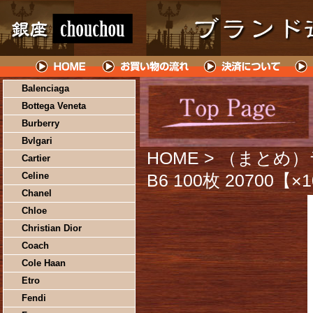
Balenciaga
Bottega Veneta
Burberry
Bvlgari
HOME
> （まとめ
Cartier
Celine
B6 100枚 20700【
Chanel
Chloe
Christian Dior
Coach
Cole Haan
Etro
Fendi