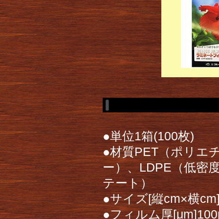
●単位1箱(100枚)
●材質PET（ポリエ
ー）、LDPE（低密
テート）
●サイズ[縦cm×横cm]
●フィルム厚[μm]100