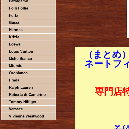
Ferragamo
Folli Follie
Furla
Gucci
Hermes
Krizia
Loewe
Louis Vuitton
（まとめ
Melie Bianco
ネートフィル
Miumiu
Orobianco
Prada
Ralph Lauren
専門店
Roberta di Camerino
Tommy Hilfiger
Versace
Vivienne Westwood
希