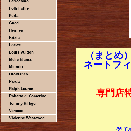
Ferragamo
Folli Follie
Furla
Gucci
Hermes
Krizia
Loewe
Louis Vuitton
（まとめ
Melie Bianco
ネートフィル
Miumiu
Orobianco
Prada
Ralph Lauren
専門店
Roberta di Camerino
Tommy Hilfiger
Versace
Vivienne Westwood
希