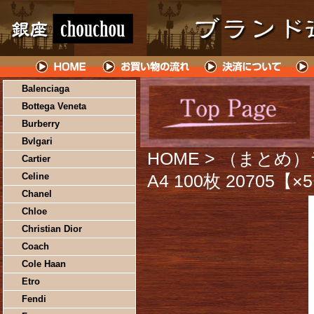
Balenciaga
Bottega Veneta
Burberry
Bvlgari
HOME
> （まとめ
Cartier
Celine
A4 100枚 20705【
Chanel
Chloe
Christian Dior
Coach
Cole Haan
Etro
Fendi