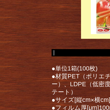
●単位1箱(100枚)
●材質PET（ポリエ
ー）、LDPE（低密
テート）
●サイズ[縦cm×横cm]
●フィルム厚[μm]100