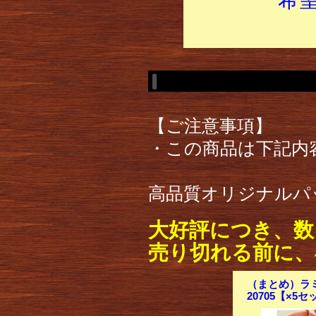
【ご注意事項】
・この商品は下記内
高品質オリジナルパ
大好評につき、数
売り切れる前に、
（まとめ）ラミ
20705【×5