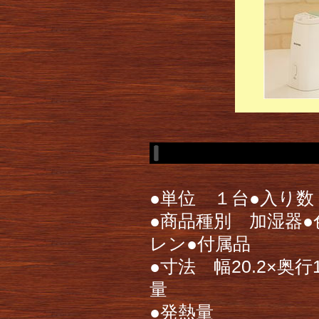
●単位 １台●入り数
●商品種別 加湿器
レン●付属品
●寸法 幅20.2×奥行1
量
●発熱量