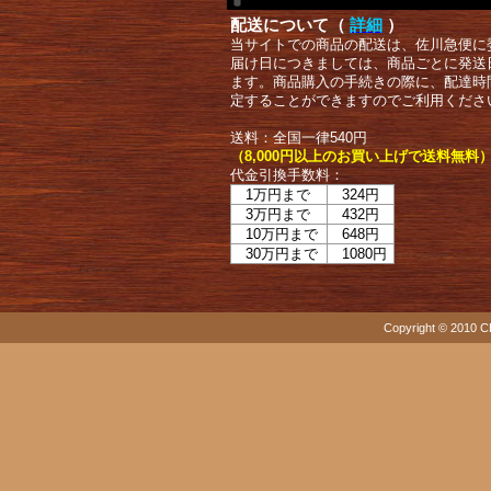
配送について（
詳細
）
当サイトでの商品の配送は、佐川急便に
届け日につきましては、商品ごとに発送
ます。商品購入の手続きの際に、配達時
定することができますのでご利用くださ
送料：全国一律540円
（8,000円以上のお買い上げで送料無料
代金引換手数料：
1万円まで
324円
3万円まで
432円
10万円まで
648円
30万円まで
1080円
Copyright © 2010 