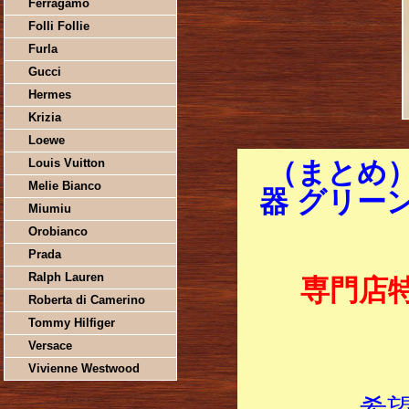
Ferragamo
Folli Follie
Furla
Gucci
Hermes
Krizia
Loewe
Louis Vuitton
（まとめ
Melie Bianco
器 グリーン 
Miumiu
Orobianco
Prada
Ralph Lauren
専門店
Roberta di Camerino
Tommy Hilfiger
Versace
Vivienne Westwood
希