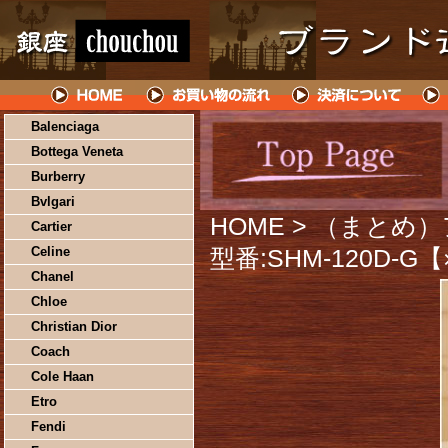
Balenciaga
Bottega Veneta
Burberry
Bvlgari
HOME
> （まとめ
Cartier
Celine
型番:SHM-120D-G
Chanel
Chloe
Christian Dior
Coach
Cole Haan
Etro
Fendi