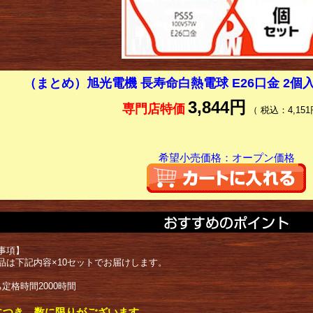
（まとめ）旭光電機 長寿命白熱電球 E26口金 2個入
3,844円
専門店特価
（ 税込：4,151
希望小売価格：オープン価格
事項】
品は下記内容×10セットでお届けします。
定格時間2000時間
につき、数に限りがございます。