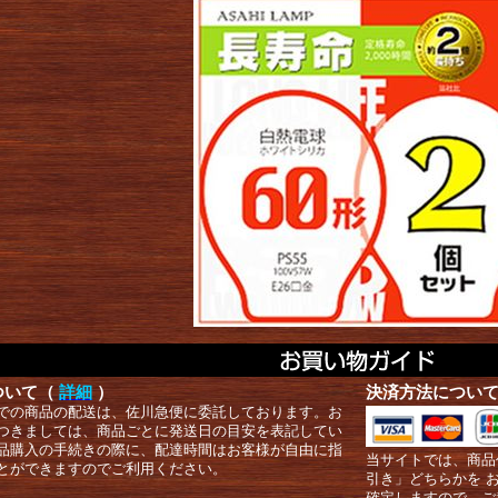
ついて（
詳細
）
決済方法につい
での商品の配送は、佐川急便に委託しております。お
つきましては、商品ごとに発送日の目安を表記してい
品購入の手続きの際に、配達時間はお客様が自由に指
当サイトでは、商品
とができますのでご利用ください。
引き」どちらかを 
確定しますので、ご