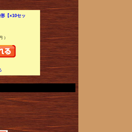
0形【×10セッ
円 ）
る