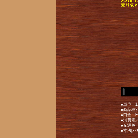
売り切
●単位 
●商品種
●口金 E
●消費電力
●光源色
●寸法[バ