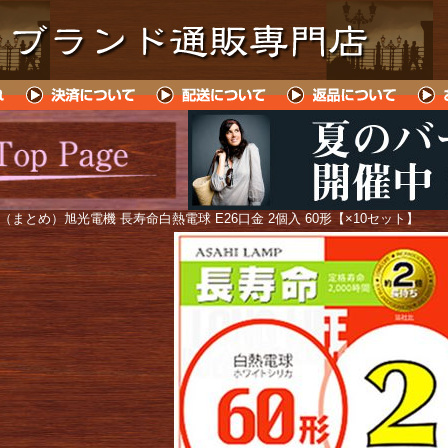
 （まとめ）旭光電機 長寿命白熱電球 E26口金 2個入 60形【×10セット】