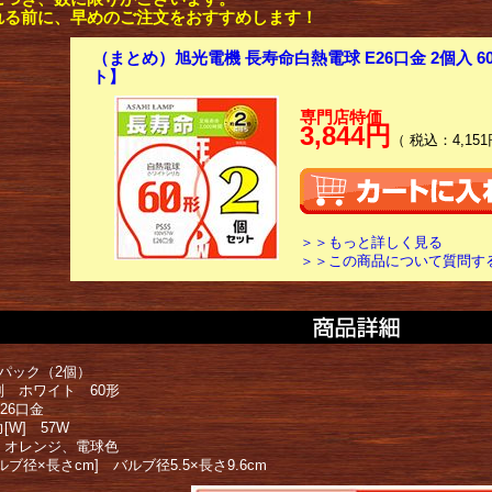
れる前に、早めのご注文をおすすめします！
（まとめ）旭光電機 長寿命白熱電球 E26口金 2個入 6
ト】
専門店特価
3,844円
（ 税込：4,151
＞＞もっと詳しく見る
＞＞この商品について質問す
1パック（2個）
別 ホワイト 60形
26口金
[W] 57W
 オレンジ、電球色
ルブ径×長さcm] バルブ径5.5×長さ9.6cm