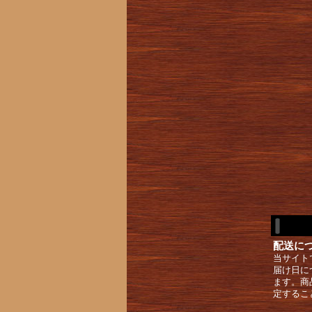
配送に
当サイト
届け日に
ます。商
定するこ