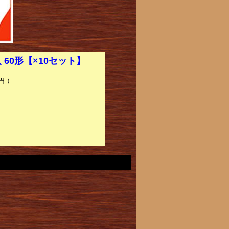
 60形【×10セット】
円 ）