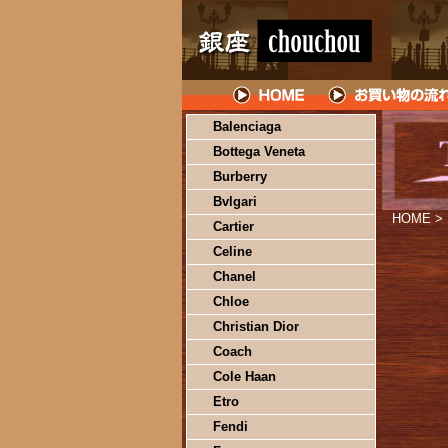
Balenciaga
Bottega Veneta
Burberry
Bvlgari
HOME
>
Cartier
Celine
Chanel
Chloe
Christian Dior
Coach
Cole Haan
Etro
Fendi