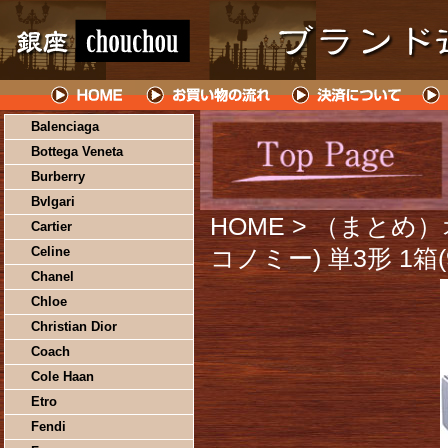
Balenciaga
Bottega Veneta
Burberry
Bvlgari
HOME
> （まとめ
Cartier
Celine
コノミー) 単3形 1箱
Chanel
Chloe
Christian Dior
Coach
Cole Haan
Etro
Fendi