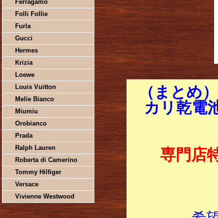
Ferragamo
Folli Follie
Furla
Gucci
Hermes
Krizia
Loewe
Louis Vuitton
（まとめ）
Melie Bianco
カリ乾電池(
Miumiu
Orobianco
Prada
Ralph Lauren
専門店
Roberta di Camerino
Tommy Hilfiger
Versace
Vivienne Westwood
希