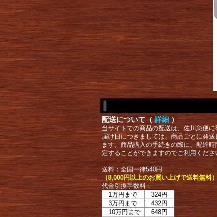
配送について（
詳細
）
当サイトでの商品の配送は、佐川急便に
届け日につきましては、商品ごとに発送
ます。商品購入の手続きの際に、配達時
定することができますのでご利用くださ
送料：全国一律540円
（8,000円以上のお買い上げで送料無料
代金引換手数料：
1万円まで
324円
3万円まで
432円
10万円まで
648円