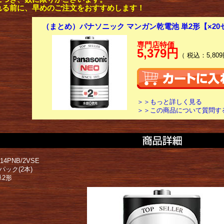
れる前に、早めのご注文をおすすめします！
（まとめ）パナソニック マンガン乾電池 単2形【×20
専門店特価
5,379円
（ 税込：5,809
＞＞もっと詳しく見る
＞＞この商品について質問す
4PNB/2VSE
パック(2本)
単2形