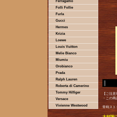
Ferragamo
Folli Follie
Furla
Gucci
Hermes
Krizia
Loewe
Louis Vuitton
Melie Bianco
Miumiu
Orobianco
Prada
Ralph Lauren
Roberta di Camerino
Tommy Hilfiger
【ご注意
・この商
Versace
Vivienne Westwood
常時スト
大好評