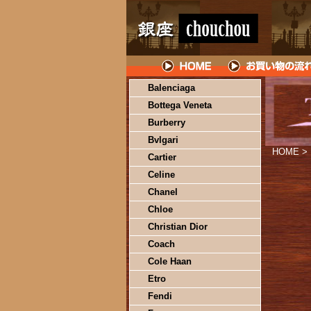
Balenciaga
Bottega Veneta
Burberry
Bvlgari
HOME
>
Cartier
Celine
Chanel
Chloe
Christian Dior
Coach
Cole Haan
Etro
Fendi