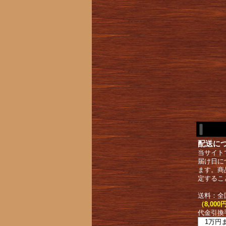
配送に
当サイト
届け日に
ます。商
定するこ
送料：全
（8,0
代金引換
1万円