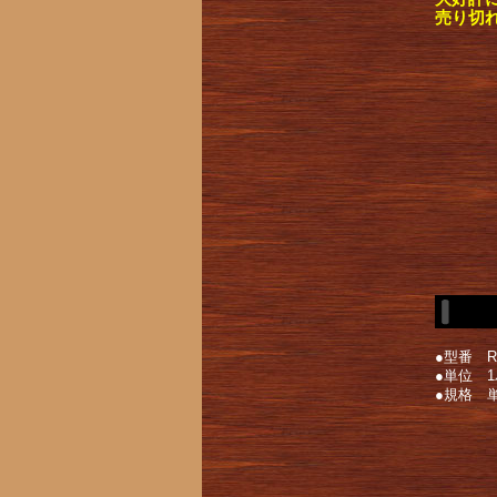
売り切
●型番 R1
●単位 1
●規格 