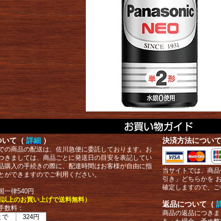
ついて（
詳細
）
決済方法につい
での商品の配送は、佐川急便に委託しております。お
つきましては、商品ごとに発送日の目安を表記してい
品購入の手続きの際に、配達時間はお客様が自由に指
当サイトでは、商品
とができますのでご利用ください。
引き」どちらかを 
確定しますので、ご
国一律540円
00円以上のお買い上げで送料無料）
返品について（
手数料：
商品の返品につきま
まで
324円