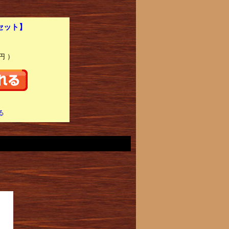
セット】
円 ）
る