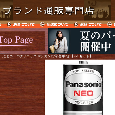
 （まとめ）パナソニック マンガン乾電池 単2形【×20セット】