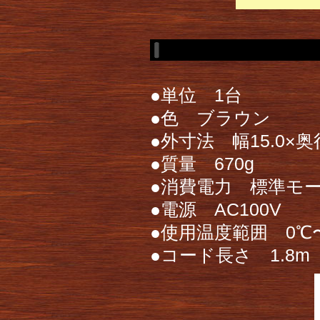
●単位 1台
●色 ブラウン
●外寸法 幅15.0×奥行
●質量 670g
●消費電力 標準モード
●電源 AC100V
●使用温度範囲 0℃
●コード長さ 1.8m