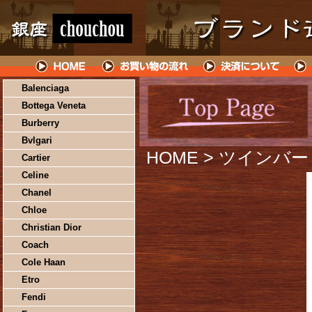
Balenciaga
Bottega Veneta
Burberry
Bvlgari
HOME
> ツインバード
Cartier
Celine
Chanel
Chloe
Christian Dior
Coach
Cole Haan
Etro
Fendi