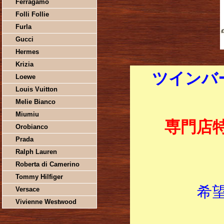
Ferragamo
Folli Follie
Furla
Gucci
Hermes
Krizia
ツインバー
Loewe
Louis Vuitton
Melie Bianco
Miumiu
専門店
Orobianco
Prada
Ralph Lauren
Roberta di Camerino
Tommy Hilfiger
希
Versace
Vivienne Westwood