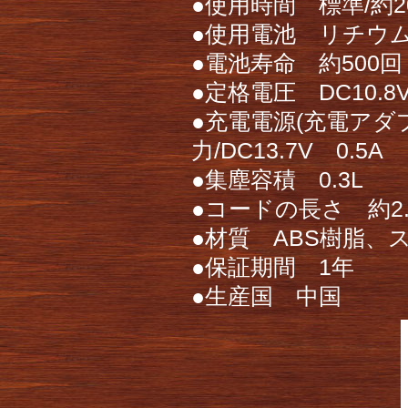
●使用時間 標準/約2
●使用電池 リチウ
●電池寿命 約500
●定格電圧 DC10.8
●充電電源(充電アダプタ
力/DC13.7V 0.5A
●集塵容積 0.3L
●コードの長さ 約2.
●材質 ABS樹脂、
●保証期間 1年
●生産国 中国