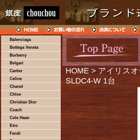
Balenciaga
Bottega Veneta
Burberry
Bvlgari
HOME
> アイリスオ
Cartier
Celine
SLDC4-W 1台
Chanel
Chloe
Christian Dior
Coach
Cole Haan
Etro
Fendi