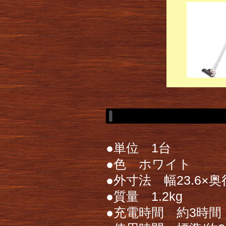
●単位 1台
●色 ホワイト
●外寸法 幅23.6×奥行
●質量 1.2kg
●充電時間 約3時間