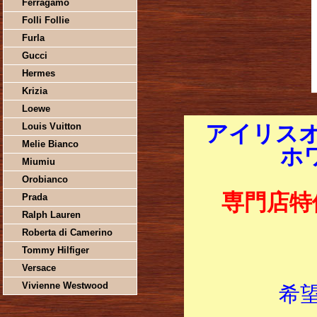
Ferragamo
Folli Follie
Furla
Gucci
Hermes
Krizia
Loewe
Louis Vuitton
アイリスオ
Melie Bianco
ホワ
Miumiu
Orobianco
専門店特
Prada
Ralph Lauren
Roberta di Camerino
Tommy Hilfiger
Versace
Vivienne Westwood
希