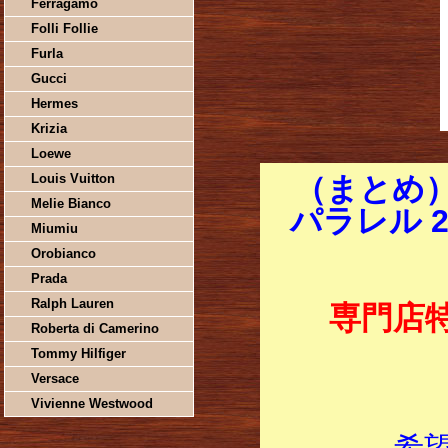
Ferragamo
Folli Follie
Furla
Gucci
Hermes
Krizia
Loewe
Louis Vuitton
（まとめ）
Melie Bianco
パラレル 2
Miumiu
Orobianco
Prada
Ralph Lauren
専門店
Roberta di Camerino
Tommy Hilfiger
Versace
Vivienne Westwood
希