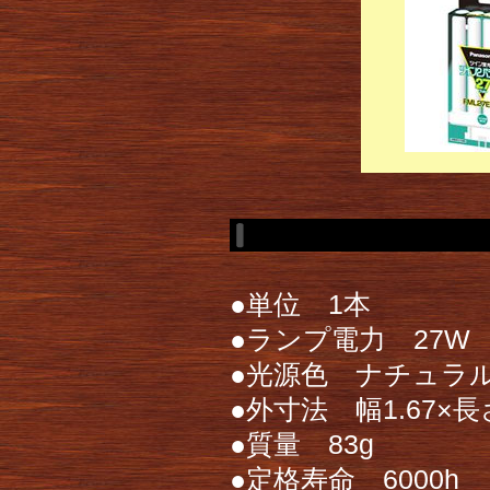
●単位 1本
●ランプ電力 27W
●光源色 ナチュラ
●外寸法 幅1.67×長さ
●質量 83g
●定格寿命 6000h