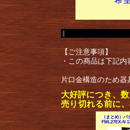
【ご注意事項】
・この商品は下記内
片口金構造のため器
大好評につき、数
売り切れる前に、
（まとめ）パナ
FML27EX-N