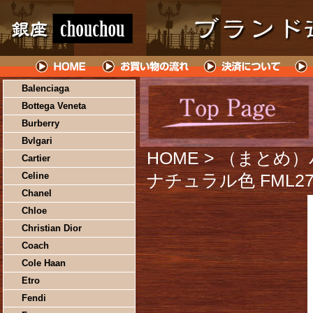
Balenciaga
Bottega Veneta
Burberry
Bvlgari
HOME
> （まとめ）
Cartier
Celine
ナチュラル色 FML27
Chanel
Chloe
Christian Dior
Coach
Cole Haan
Etro
Fendi