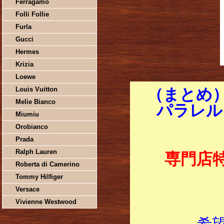
Ferragamo
Folli Follie
Furla
Gucci
Hermes
Krizia
Loewe
Louis Vuitton
（まとめ）
Melie Bianco
パラレル 2
Miumiu
Orobianco
Prada
Ralph Lauren
専門店
Roberta di Camerino
Tommy Hilfiger
Versace
Vivienne Westwood
希