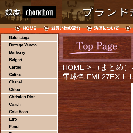
Balenciaga
Bottega Veneta
Burberry
Bvlgari
HOME
> （まとめ）
Cartier
Celine
電球色 FML27EX-L
Chanel
Chloe
Christian Dior
Coach
Cole Haan
Etro
Fendi