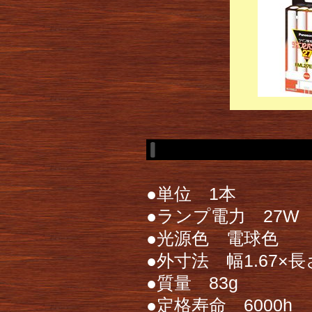
●単位 1本
●ランプ電力 27W
●光源色 電球色
●外寸法 幅1.67×長さ
●質量 83g
●定格寿命 6000h