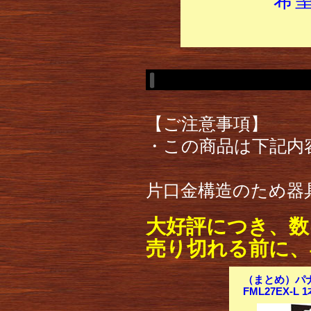
【ご注意事項】
・この商品は下記内
片口金構造のため器
大好評につき、数
売り切れる前に、
（まとめ）パナ
FML27EX-L