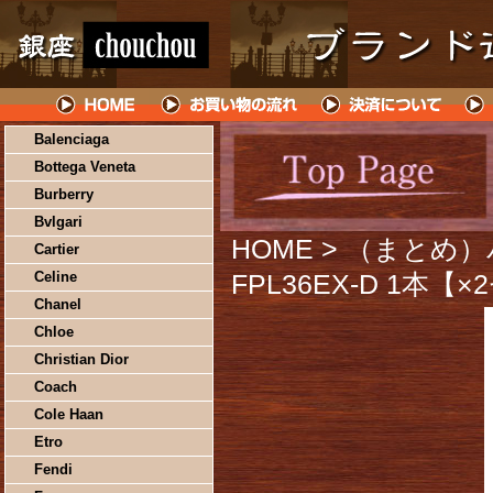
Balenciaga
Bottega Veneta
Burberry
Bvlgari
HOME
> （まとめ）
Cartier
Celine
FPL36EX-D 1本【
Chanel
Chloe
Christian Dior
Coach
Cole Haan
Etro
Fendi