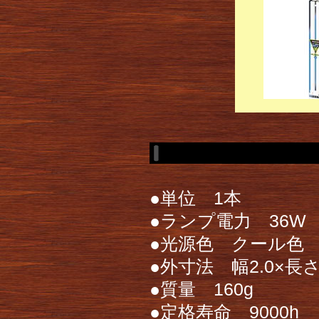
●単位 1本
●ランプ電力 36W
●光源色 クール色
●外寸法 幅2.0×長さ4
●質量 160g
●定格寿命 9000h