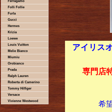
Ferragamo
Folli Follie
Furla
Gucci
Hermes
Krizia
Loewe
Louis Vuitton
アイリスオ
Melie Bianco
Miumiu
Orobianco
専門店
Prada
Ralph Lauren
Roberta di Camerino
Tommy Hilfiger
Versace
Vivienne Westwood
希