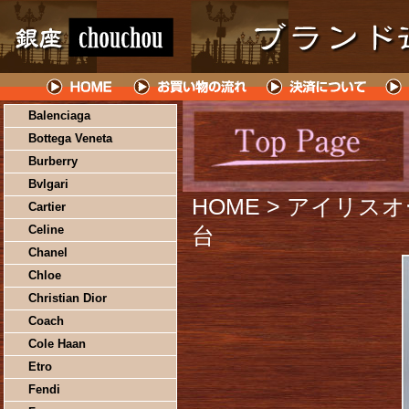
Balenciaga
Bottega Veneta
Burberry
Bvlgari
HOME
> アイリスオ
Cartier
Celine
台
Chanel
Chloe
Christian Dior
Coach
Cole Haan
Etro
Fendi