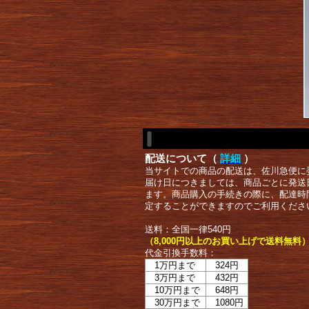
配送について（
詳細
）
当サイトでの商品の配送は、佐川急便に
届け日につきましては、商品ごとに発送
ます。商品購入の手続きの際に、配達時
定することができますのでご利用くださ
送料：全国一律540円
（8,000円以上のお買い上げで送料無料
代金引換手数料：
1万円まで
324円
3万円まで
432円
10万円まで
648円
30万円まで
1080円