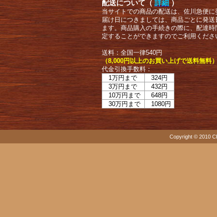
配送について（
詳細
）
当サイトでの商品の配送は、佐川急便に
届け日につきましては、商品ごとに発送
ます。商品購入の手続きの際に、配達時
定することができますのでご利用くださ
送料：全国一律540円
（8,000円以上のお買い上げで送料無料
代金引換手数料：
1万円まで
324円
3万円まで
432円
10万円まで
648円
30万円まで
1080円
Copyright © 2010 