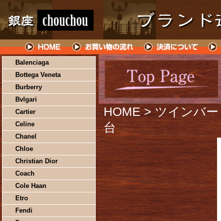
Balenciaga
Bottega Veneta
Burberry
Bvlgari
HOME
> ツインバード
Cartier
Celine
台
Chanel
Chloe
Christian Dior
Coach
Cole Haan
Etro
Fendi