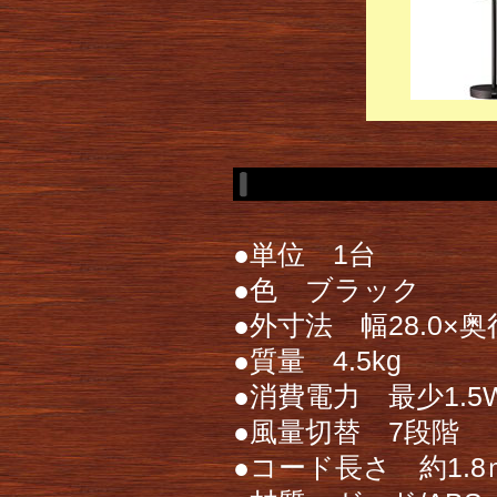
●単位 1台
●色 ブラック
●外寸法 幅28.0×奥行
●質量 4.5kg
●消費電力 最少1.5
●風量切替 7段階
●コード長さ 約1.8