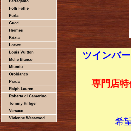
Ferragamo
Folli Follie
Furla
Gucci
Hermes
Krizia
Loewe
Louis Vuitton
ツインバー
Melie Bianco
Miumiu
Orobianco
専門店特
Prada
Ralph Lauren
Roberta di Camerino
Tommy Hilfiger
Versace
Vivienne Westwood
希