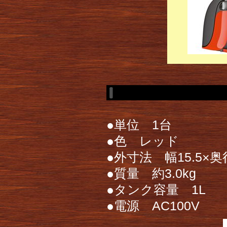
●単位 1台
●色 レッド
●外寸法 幅15.5×奥行
●質量 約3.0kg
●タンク容量 1L
●電源 AC100V