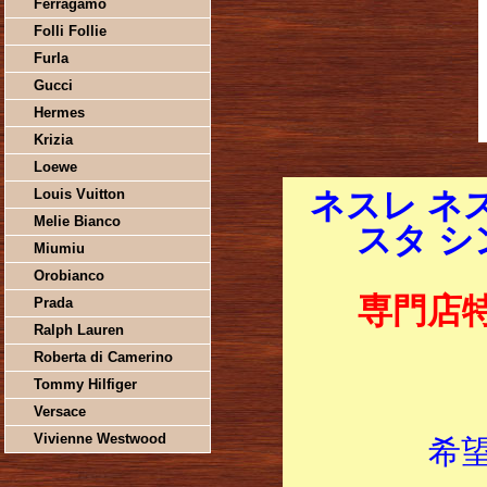
Ferragamo
Folli Follie
Furla
Gucci
Hermes
Krizia
Loewe
Louis Vuitton
ネスレ ネ
Melie Bianco
スタ シン
Miumiu
Orobianco
専門店
Prada
Ralph Lauren
Roberta di Camerino
Tommy Hilfiger
Versace
Vivienne Westwood
希