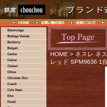
Balenciaga
Bottega Veneta
Burberry
Bvlgari
HOME
> ネスレ 
Cartier
Celine
レッド SPM9636 1
Chanel
Chloe
Christian Dior
Coach
Cole Haan
Etro
Fendi