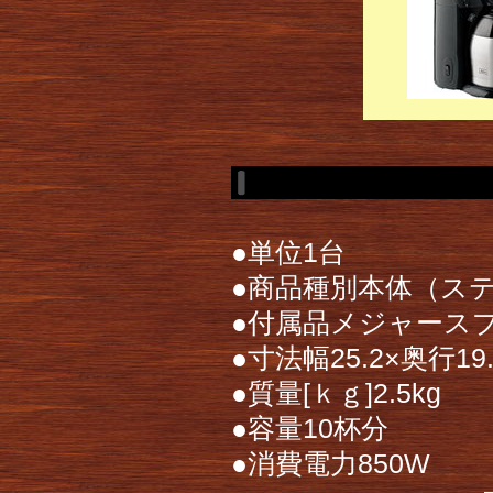
●単位1台
●商品種別本体（ス
●付属品メジャース
●寸法幅25.2×奥行19.
●質量[ｋｇ]2.5kg
●容量10杯分
●消費電力850W