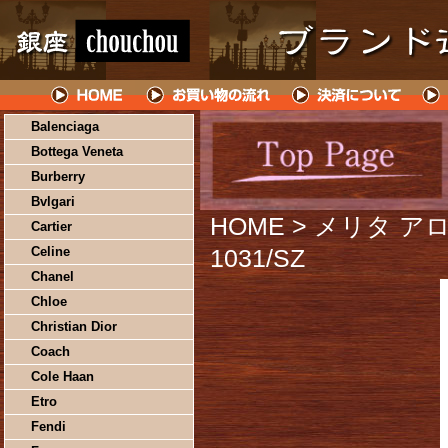
Balenciaga
Bottega Veneta
Burberry
Bvlgari
HOME
> メリタ ア
Cartier
Celine
1031/SZ
Chanel
Chloe
Christian Dior
Coach
Cole Haan
Etro
Fendi