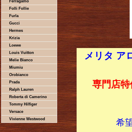
Ferragamo
Folli Follie
Furla
Gucci
Hermes
Krizia
Loewe
Louis Vuitton
メリタ ア
Melie Bianco
Miumiu
Orobianco
専門店特
Prada
Ralph Lauren
Roberta di Camerino
Tommy Hilfiger
Versace
Vivienne Westwood
希