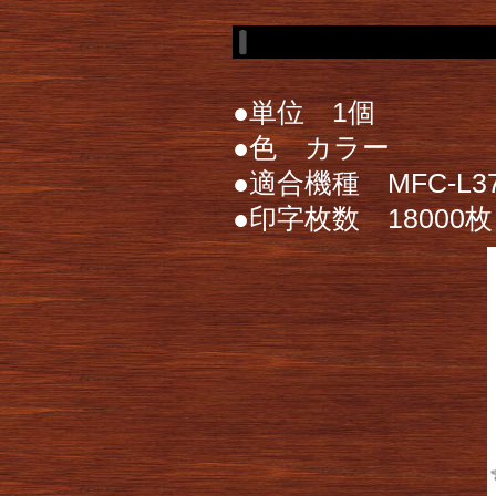
●単位 1個
●色 カラー
●適合機種 MFC-L37
●印字枚数 18000枚