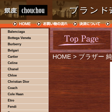
Balenciaga
Bottega Veneta
Burberry
Bvlgari
HOME
> ブラザー 純
Cartier
Celine
Chanel
Chloe
Christian Dior
Coach
Cole Haan
Etro
Fendi