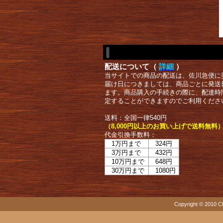
配送について（
詳細
）
当サイトでの商品の配送は、佐川急便に
届け日につきましては、商品ごとに発送
ます。商品購入の手続きの際に、配達時
定することができますのでご利用くださ
送料：全国一律540円
（8,000円以上のお買い上げで送料無料
代金引換手数料：
1万円まで
324円
3万円まで
432円
10万円まで
648円
30万円まで
1080円
Copyright © 2010 