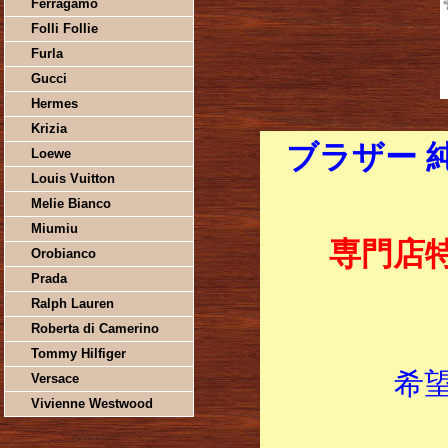
Ferragamo
Folli Follie
Furla
Gucci
Hermes
Krizia
ブラザー 
Loewe
Louis Vuitton
Melie Bianco
Miumiu
専門店
Orobianco
Prada
Ralph Lauren
Roberta di Camerino
Tommy Hilfiger
希
Versace
Vivienne Westwood