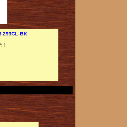
93CL-BK
円 ）