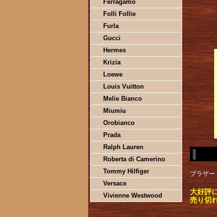
Ferragamo
Folli Follie
Furla
Gucci
Hermes
Krizia
Loewe
Louis Vuitton
Melie Bianco
Miumiu
Orobianco
Prada
Ralph Lauren
Roberta di Camerino
Tommy Hilfiger
ブラザー 
Versace
大好評
Vivienne Westwood
売り切