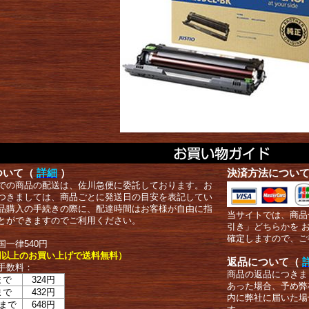
ついて（
詳細
）
決済方法につい
での商品の配送は、佐川急便に委託しております。お
つきましては、商品ごとに発送日の目安を表記してい
品購入の手続きの際に、配達時間はお客様が自由に指
当サイトでは、商品
とができますのでご利用ください。
引き」どちらかを 
確定しますので、ご
国一律540円
00円以上のお買い上げで送料無料）
返品について（
手数料：
商品の返品につきま
まで
324円
あった場合、予め弊
まで
432円
内に弊社に届いた場
まで
648円