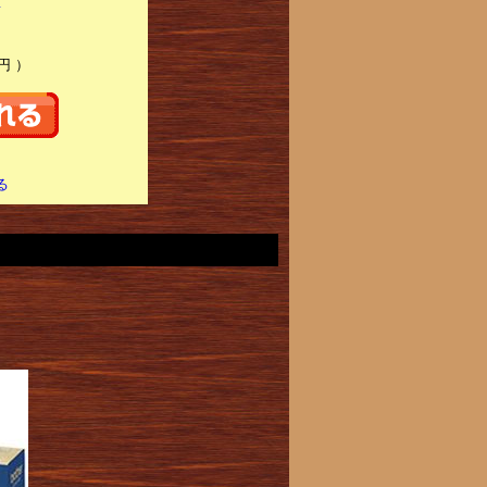
K
円 ）
る