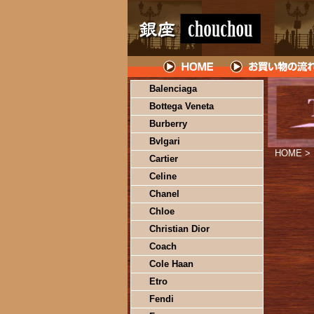
Balenciaga
Bottega Veneta
Burberry
Bvlgari
HOME
>
Cartier
Celine
Chanel
Chloe
Christian Dior
Coach
Cole Haan
Etro
Fendi