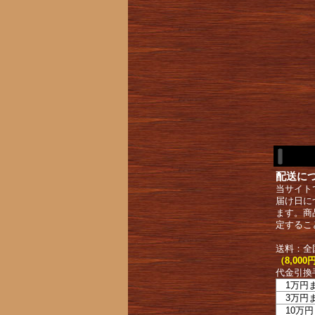
配送に
当サイト
届け日に
ます。商
定するこ
送料：全
（8,0
代金引換
1万円
3万円
10万円