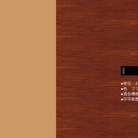
●単位 1
●色 ブ
●適合機種 
●印字枚数