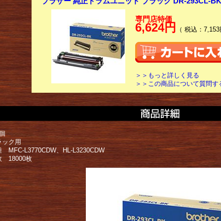
ブラザー 純正ドラムユニット ブラック DR-293CL-B
専門店特価
6,624円
（ 税込：7,153
＞＞もっと詳しく見る
＞＞この商品について質問す
個
ラック用
MFC-L3770CDW、HL-L3230CDW
 18000枚