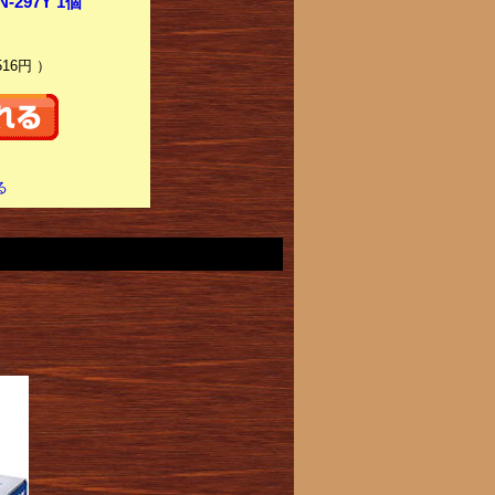
297Y 1個
516円 ）
る