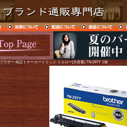
 ブラザー 純正トナーカートリッジ イエロー(大容量) TN-297Y 1個