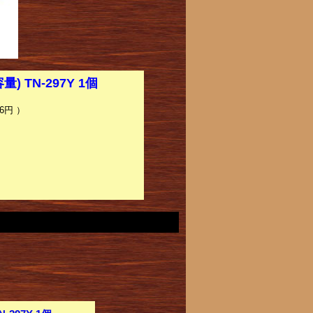
TN-297Y 1個
6円 ）