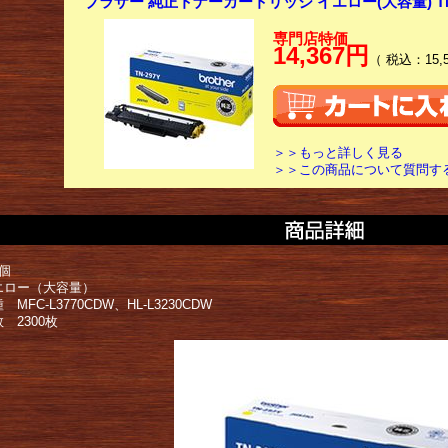
ブラザー 純正トナーカートリッジ イエロー(大容量) TN-
専門店特価
14,367円
（ 税込：15,
＞＞もっと詳しく見る
＞＞この商品について質問す
個
エロー（大容量）
MFC-L3770CDW、HL-L3230CDW
 2300枚