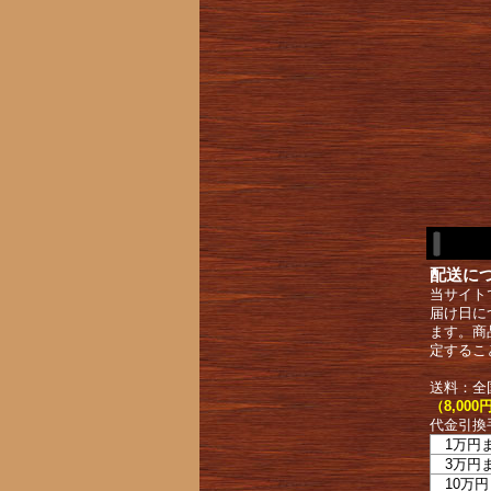
配送に
当サイト
届け日に
ます。商
定するこ
送料：全
（8,0
代金引換
1万円
3万円
10万円