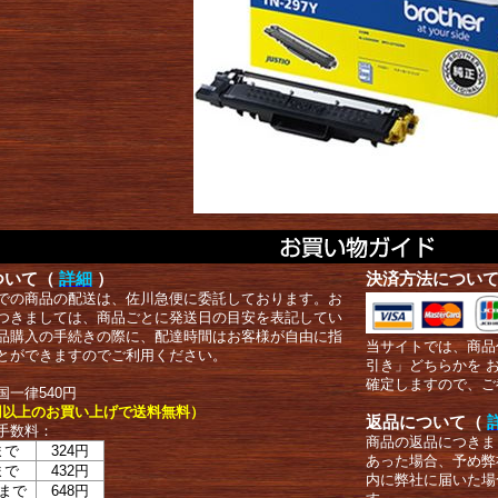
ついて（
詳細
）
決済方法につい
での商品の配送は、佐川急便に委託しております。お
つきましては、商品ごとに発送日の目安を表記してい
品購入の手続きの際に、配達時間はお客様が自由に指
当サイトでは、商品
とができますのでご利用ください。
引き」どちらかを 
確定しますので、ご
国一律540円
00円以上のお買い上げで送料無料）
返品について（
手数料：
商品の返品につきま
まで
324円
あった場合、予め弊
まで
432円
内に弊社に届いた場
まで
648円