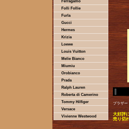
Ferragamo
Folli Follie
Furla
Gucci
Hermes
Krizia
Loewe
Louis Vuitton
Melie Bianco
Miumiu
Orobianco
Prada
Ralph Lauren
Roberta di Camerino
Tommy Hilfiger
ブラザー 
Versace
大好評
Vivienne Westwood
売り切