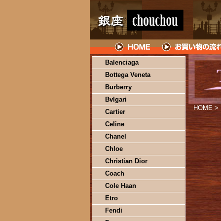
Balenciaga
Bottega Veneta
Burberry
Bvlgari
HOME
>
Cartier
Celine
Chanel
Chloe
Christian Dior
Coach
Cole Haan
Etro
Fendi