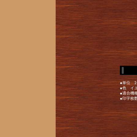
●単位 1
●色 イ
●適合機種 
●印字枚数