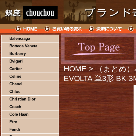
Balenciaga
Bottega Veneta
Burberry
Bvlgari
HOME
> （まとめ
Cartier
Celine
EVOLTA 単3形 BK
Chanel
Chloe
Christian Dior
Coach
Cole Haan
Etro
Fendi