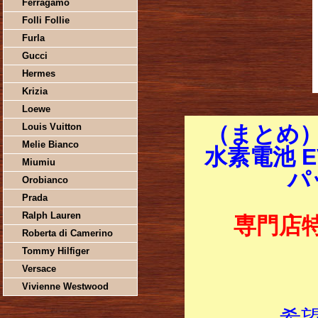
Ferragamo
Folli Follie
Furla
Gucci
Hermes
Krizia
Loewe
Louis Vuitton
（まとめ
Melie Bianco
水素電池 EV
Miumiu
パ
Orobianco
Prada
Ralph Lauren
専門店
Roberta di Camerino
Tommy Hilfiger
Versace
Vivienne Westwood
希