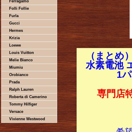
Ferragamo
Folli Follie
Furla
Gucci
Hermes
Krizia
Loewe
Louis Vuitton
（まとめ
Melie Bianco
水素電池 エ
Miumiu
1パ
Orobianco
Prada
Ralph Lauren
専門店
Roberta di Camerino
Tommy Hilfiger
Versace
Vivienne Westwood
希