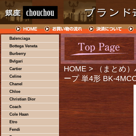
Balenciaga
Bottega Veneta
Burberry
Bvlgari
HOME
> （まとめ
Cartier
Celine
ープ 単4形 BK-4MC
Chanel
Chloe
Christian Dior
Coach
Cole Haan
Etro
Fendi