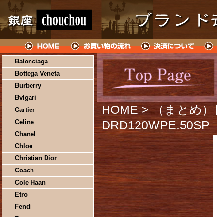
Balenciaga
Bottega Veneta
Burberry
Bvlgari
HOME
> （まとめ）
Cartier
Celine
DRD120WPE.50S
Chanel
Chloe
Christian Dior
Coach
Cole Haan
Etro
Fendi