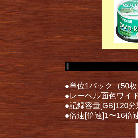
●単位1パック（50
●レーベル面色ワイ
●記録容量[GB]120
●倍速[倍速]1〜16倍