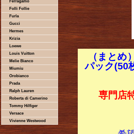
Ferragamo
Folli Follie
Furla
Gucci
Hermes
Krizia
Loewe
Louis Vuitton
（まとめ）
Melie Bianco
パック(50枚
Miumiu
Orobianco
Prada
Ralph Lauren
専門店
Roberta di Camerino
Tommy Hilfiger
Versace
Vivienne Westwood
希