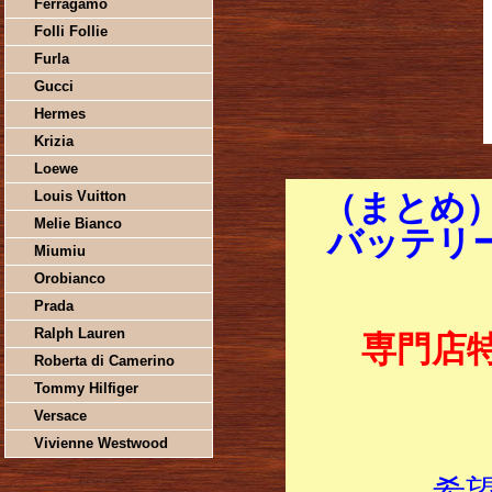
Ferragamo
Folli Follie
Furla
Gucci
Hermes
Krizia
Loewe
Louis Vuitton
（まとめ）
Melie Bianco
バッテリー
Miumiu
Orobianco
Prada
Ralph Lauren
専門店
Roberta di Camerino
Tommy Hilfiger
Versace
Vivienne Westwood
希