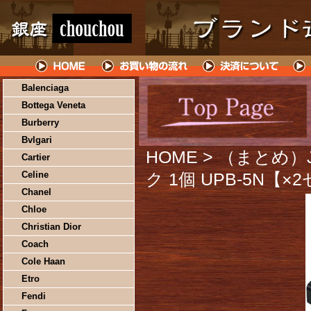
Balenciaga
Bottega Veneta
Burberry
Bvlgari
HOME
> （まとめ
Cartier
Celine
ク 1個 UPB-5N【×
Chanel
Chloe
Christian Dior
Coach
Cole Haan
Etro
Fendi