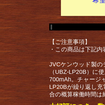
【ご注意事項】
・この商品は下記内
JVCケンウッド製
（UBZ‐LP20B）
700mAh。チャージ
LP20Bが繰り返し
合の概算稼働時間は約