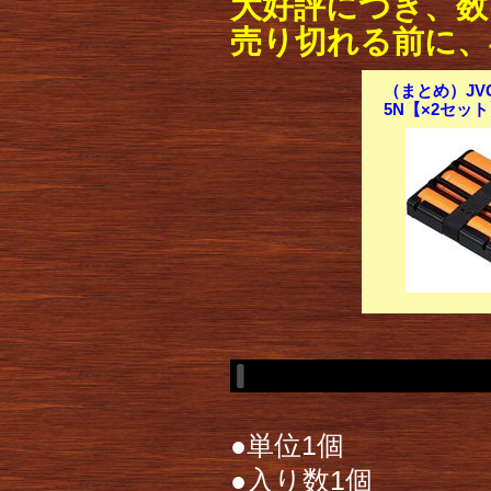
大好評につき、数
売り切れる前に、
（まとめ）JV
5N【×2セッ
●単位1個
●入り数1個