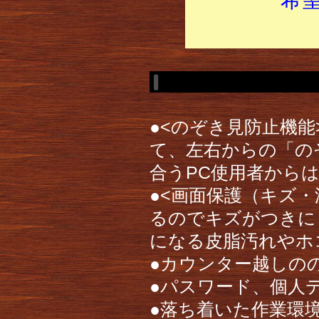
●<のぞき見防止機
て、左右からの「の
合うPC使用者から
●<画面保護（キズ
るのでキズがつきに
になる皮脂汚れやホ
●カウンター越しの
●パスワード、個人
●落ち着いた作業環