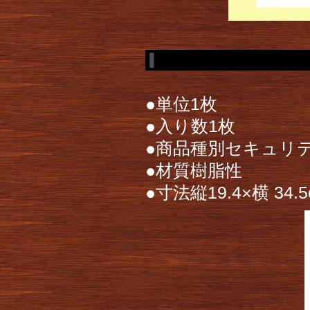
●単位1枚
●入り数1枚
●商品種別セキュリ
●材質樹脂性
●寸法縦19.4×横 34.5