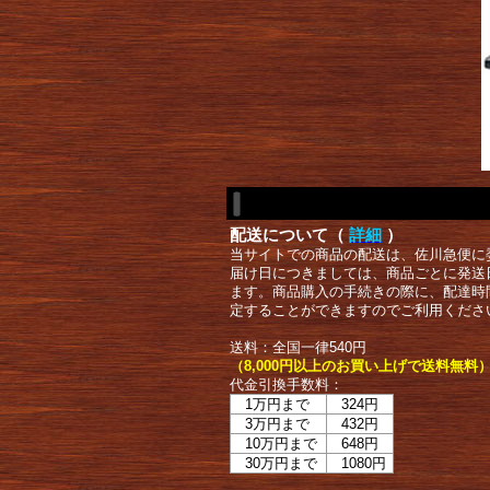
配送について（
詳細
）
当サイトでの商品の配送は、佐川急便に
届け日につきましては、商品ごとに発送
ます。商品購入の手続きの際に、配達時
定することができますのでご利用くださ
送料：全国一律540円
（8,000円以上のお買い上げで送料無料
代金引換手数料：
1万円まで
324円
3万円まで
432円
10万円まで
648円
30万円まで
1080円