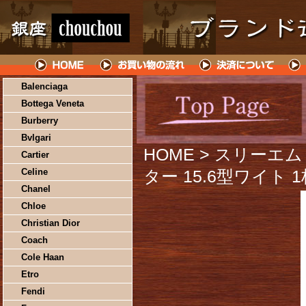
Balenciaga
Bottega Veneta
Burberry
Bvlgari
HOME
> スリーエ
Cartier
Celine
ター 15.6型ワイト 1枚
Chanel
Chloe
Christian Dior
Coach
Cole Haan
Etro
Fendi