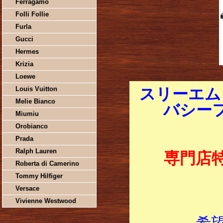
Ferragamo
Folli Follie
Furla
Gucci
Hermes
Krizia
Loewe
Louis Vuitton
スリーエム
Melie Bianco
バシーフ
Miumiu
Orobianco
Prada
Ralph Lauren
専門店
Roberta di Camerino
Tommy Hilfiger
Versace
Vivienne Westwood
希