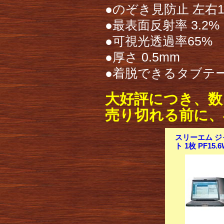
●のぞき見防止 左右18
●最表面反射率 3.2%
●可視光透過率65%
●厚さ 0.5mm
●着脱できるタブテ
大好評につき、数
売り切れる前に、
スリーエム ジ
ト 1枚 PF15.6