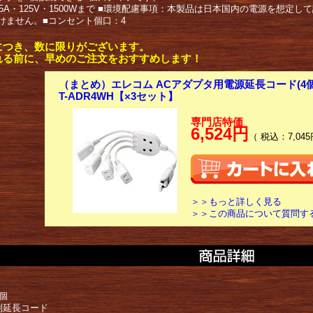
15A・125V・1500Wまで ■環境配慮事項：本製品は日本国内の電源を想定
けません。■コンセント個口：4
につき、数に限りがございます。
れる前に、早めのご注文をおすすめします！
（まとめ）エレコム ACアダプタ用電源延長コード(4個口
T-ADR4WH【×3セット】
専門店特価
6,524円
（ 税込：7,045
＞＞もっと詳しく見る
＞＞この商品について質問す
個
別延長コード