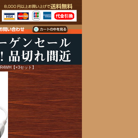
DR4WH【×3セット】