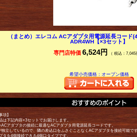
（まとめ）エレコム ACアダプタ用電源延長コード(4個口
ADR4WH【×3セット】
6,524円
専門店特価
（ 税込：7,045
希望小売価格：オープン価格
事項】
品は下記内容×3セットでお届けします。
いACアダプタの接続に最適なACアダプタ用電源延長コードです。
が独立しているので、隣の差込口をふさぐことなくACアダプタを接続可能で
ダプタを4個接続できる4個口タイプです。