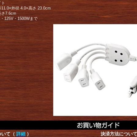
イト
1.0×外径 4.0×高さ 23.0cm
さ7.6cm
A・125V・1500Wまで
ついて（
詳細
）
決済方法につい