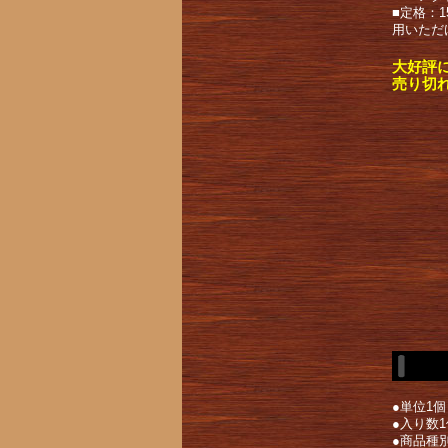
■定格：
用いただ
大好評
売り切
●単位1個
●入り数1
●商品種