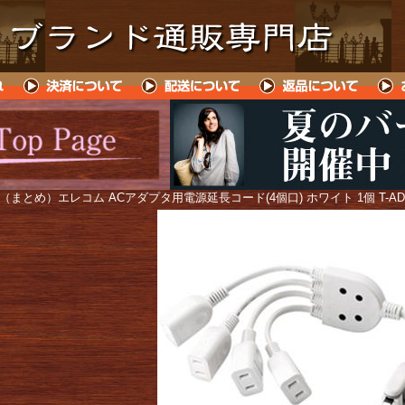
 （まとめ）エレコム ACアダプタ用電源延長コード(4個口) ホワイト 1個 T-A