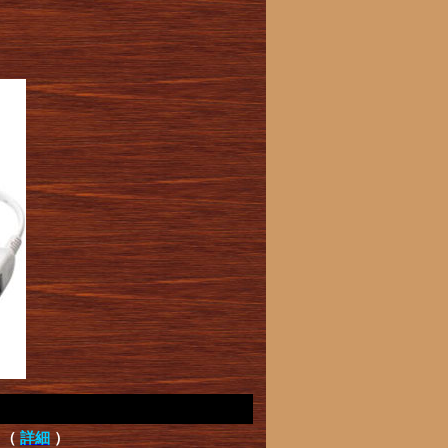
て（
詳細
）