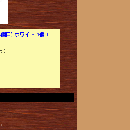
) ホワイト 1個 T-
円 ）
す。