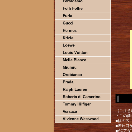
Ferragamo
Folli Follie
Furla
Gucci
Hermes
Krizia
Loewe
Louis Vuitton
Melie Bianco
Miumiu
Orobianco
Prada
Ralph Lauren
Roberta di Camerino
Tommy Hilfiger
【ご注意
Versace
・この商
Vivienne Westwood
■幅の広
■差込口
■ACア