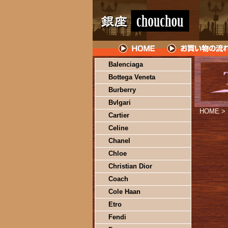
Balenciaga
Bottega Veneta
Burberry
Bvlgari
HOME
>
Cartier
Celine
Chanel
Chloe
Christian Dior
Coach
Cole Haan
Etro
Fendi