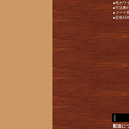
●色ホワ
●寸法奥行1
●コード長
●定格15
配送に