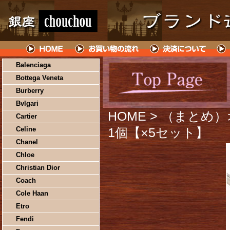
Balenciaga
Bottega Veneta
Burberry
Bvlgari
HOME
> （まとめ）オ
Cartier
Celine
1個【×5セット】
Chanel
Chloe
Christian Dior
Coach
Cole Haan
Etro
Fendi