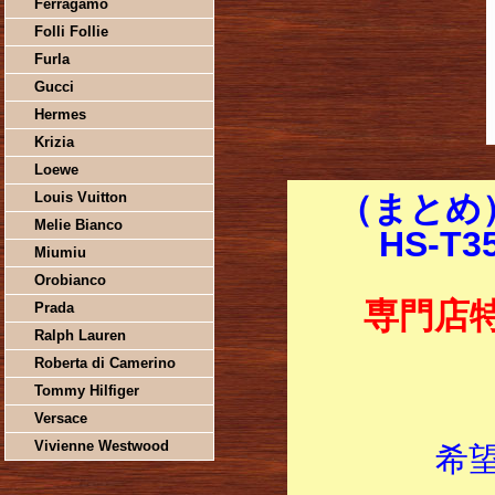
Ferragamo
Folli Follie
Furla
Gucci
Hermes
Krizia
Loewe
Louis Vuitton
（まとめ）
Melie Bianco
HS-T
Miumiu
Orobianco
専門店
Prada
Ralph Lauren
Roberta di Camerino
Tommy Hilfiger
Versace
Vivienne Westwood
希