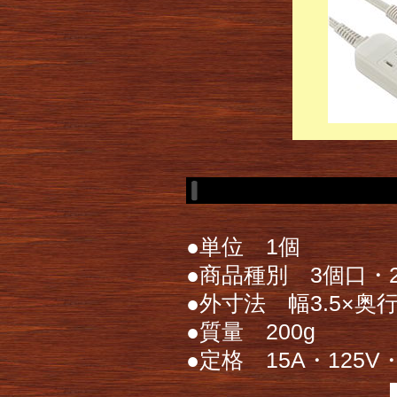
●単位 1個
●商品種別 3個口・
●外寸法 幅3.5×奥行9
●質量 200g
●定格 15A・125V