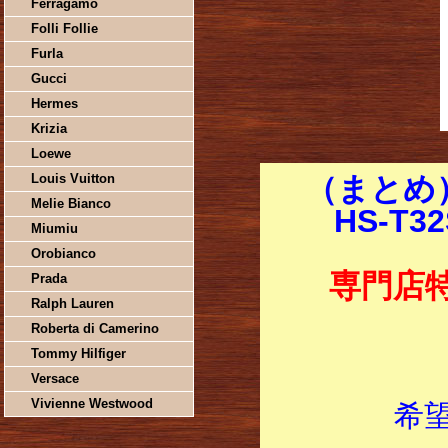
Ferragamo
Folli Follie
Furla
Gucci
Hermes
Krizia
Loewe
Louis Vuitton
（まとめ）
Melie Bianco
HS-T3
Miumiu
Orobianco
専門店
Prada
Ralph Lauren
Roberta di Camerino
Tommy Hilfiger
Versace
Vivienne Westwood
希