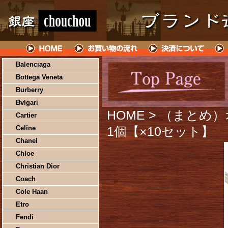
Balenciaga
Bottega Veneta
Burberry
Bvlgari
HOME
> （まとめ）オ
Cartier
Celine
1個【×10セット】
Chanel
Chloe
Christian Dior
Coach
Cole Haan
Etro
Fendi