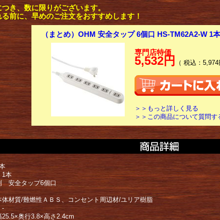
につき、数に限りがございます。
れる前に、早めのご注文をおすすめします！
（まとめ）OHM 安全タップ 6個口 HS-TM62A2-W 
専門店特価
5,532円
（ 税込：5,974
＞＞もっと詳しく見る
＞＞この商品について質問す
本
 1本
別 安全タップ6個口
本体材質/難燃性ＡＢＳ、コンセント周辺材/ユリア樹脂
-
5.5×奥行3.8×高さ2.4cm