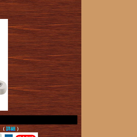
て（
詳細
）