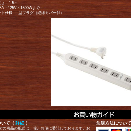
さ 1.5ｍ
5A・125V・1500Wまで
ント仕様 L型プラグ（絶縁カバー付）
ついて（
詳細
）
決済方法につい
での商品の配送は、佐川急便に委託しております。お