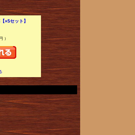
1本【×5セット】
円 ）
る