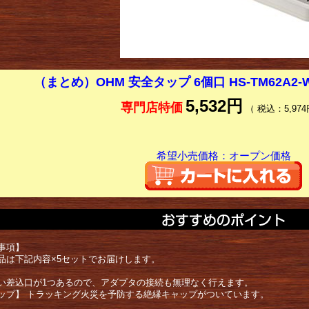
（まとめ）OHM 安全タップ 6個口 HS-TM62A2-
5,532円
専門店特価
（ 税込：5,974
希望小売価格：オープン価格
事項】
品は下記内容×5セットでお届けします。
い差込口が1つあるので、アダプタの接続も無理なく行えます。
ップ】 トラッキング火災を予防する絶縁キャップがついています。