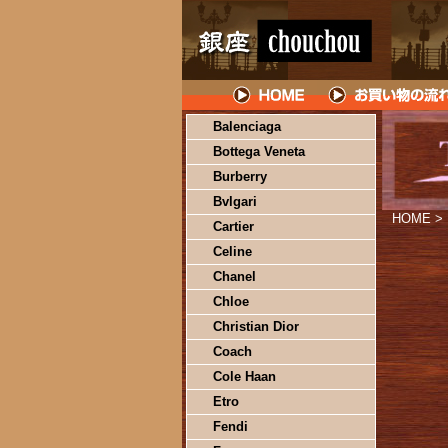
Balenciaga
Bottega Veneta
Burberry
Bvlgari
HOME
>
Cartier
Celine
Chanel
Chloe
Christian Dior
Coach
Cole Haan
Etro
Fendi