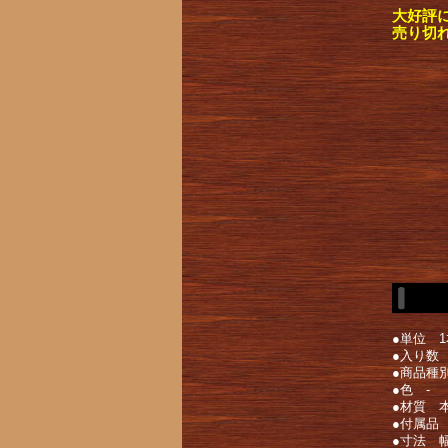
大好評
売り切
●単位 1
●入り数
●商品種
●色 -
●材質 
●付属品 
●寸法 幅2