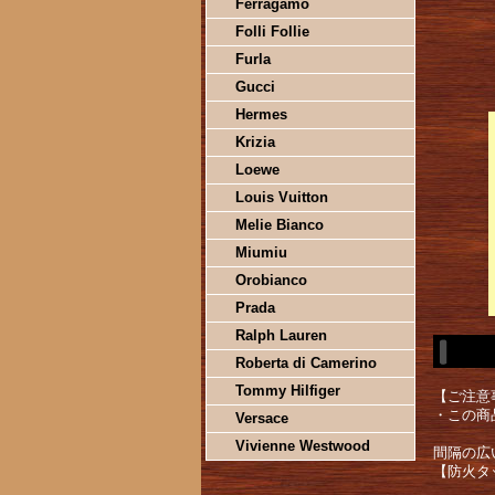
Ferragamo
Folli Follie
Furla
Gucci
Hermes
Krizia
Loewe
Louis Vuitton
Melie Bianco
Miumiu
Orobianco
Prada
Ralph Lauren
Roberta di Camerino
Tommy Hilfiger
【ご注意
・この商
Versace
Vivienne Westwood
間隔の広
【防火タ