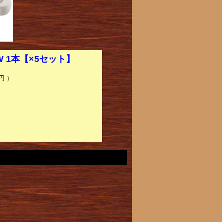
W 1本【×5セット】
円 ）