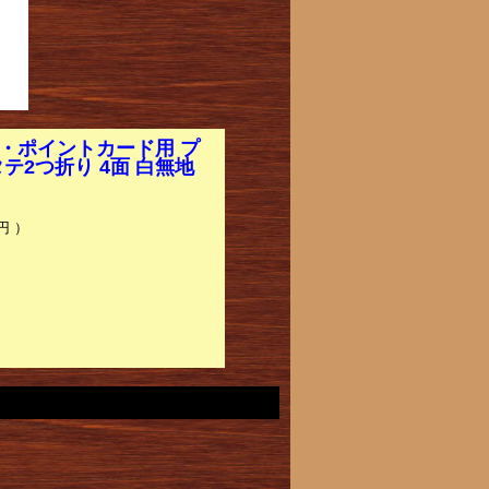
プ・ポイントカード用 プ
テ2つ折り 4面 白無地
円 ）