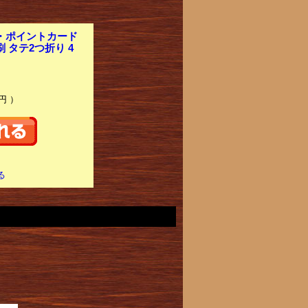
プ・ポイントカード
 タテ2つ折り 4
円 ）
る