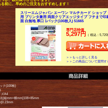
れる前に、早めのご注文をおすすめします！
スリーエムジャパン エーワン マルチカード ショッ
用 プリンタ兼用 両面クリアエッジタイプ フチまで印刷
面 白無地 厚口 1パック(100枚入) 51665
専門店特価
5,297円
（ 税込：5,720
＞＞もっと詳しく見る
＞＞この商品について質問す
ック(100枚)
地
ズA4
法[縦mm×横mm]108×85mm
]0.23mm