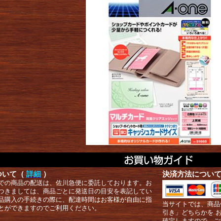
ついて（
詳細
）
決済方法につい
での商品の配送は、佐川急便に委託しております。お
つきましては、商品ごとに発送日の目安を表記してい
品購入の手続きの際に、配達時間はお客様が自由に指
当サイトでは、商品
とができますのでご利用ください。
引き」どちらかを 
確定しますので、ご