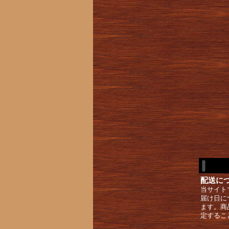
配送に
当サイト
届け日に
ます。商
定するこ