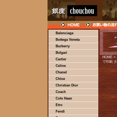
Balenciaga
Bottega Veneta
Burberry
Bvlgari
HOME
>
Cartier
で印刷 タ
Celine
Chanel
Chloe
Christian Dior
Coach
Cole Haan
Etro
Fendi