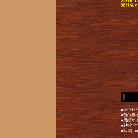
売り切
●単位1パ
●色白無
●用紙サイ
●1片外寸
●紙厚[mm