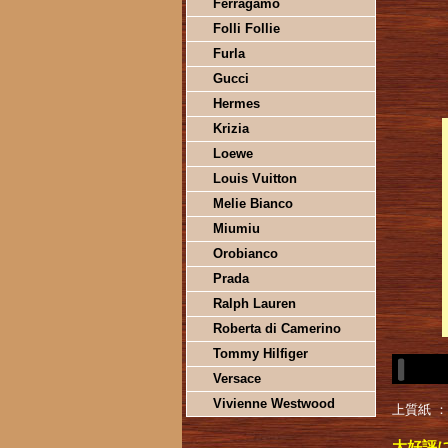
Ferragamo
Folli Follie
Furla
Gucci
Hermes
Krizia
Loewe
Louis Vuitton
Melie Bianco
Miumiu
Orobianco
Prada
Ralph Lauren
Roberta di Camerino
Tommy Hilfiger
Versace
Vivienne Westwood
上質紙 
大好評