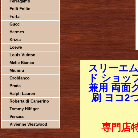
Ferragamo
Folli Follie
Furla
Gucci
Hermes
Krizia
Loewe
Louis Vuitton
Melie Bianco
スリーエム
Miumiu
ド ショッ
Orobianco
兼用 両面
Prada
Ralph Lauren
刷 ヨコ2
Roberta di Camerino
Tommy Hilfiger
Versace
Vivienne Westwood
専門店