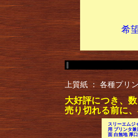
希
上質紙 ： 各種プ
大好評につき、数
売り切れる前に、
スリーエムジ
用 プリンタ兼
面 白無地 厚口 