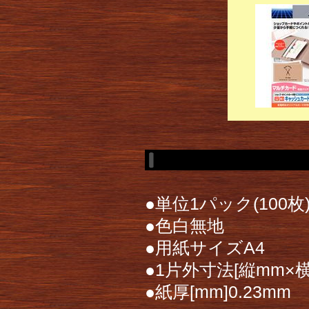
●単位1パック(100枚
●色白無地
●用紙サイズA4
●1片外寸法[縦mm×横m
●紙厚[mm]0.23mm