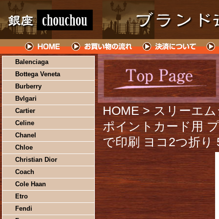
Balenciaga
Bottega Veneta
Burberry
Bvlgari
HOME
> スリーエ
Cartier
Celine
ポイントカード用 
Chanel
で印刷 ヨコ2つ折り 5面
Chloe
Christian Dior
Coach
Cole Haan
Etro
Fendi