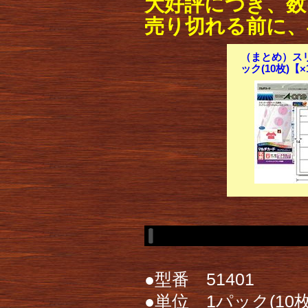
大好評につき、数
売り切れる前に、
（まとめ）スリ
ック(10枚)【
●型番 51401
●単位 1パック(10枚