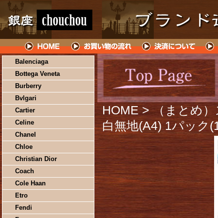
Balenciaga
Bottega Veneta
Burberry
Bvlgari
HOME
> （まとめ
Cartier
Celine
白無地(A4) 1パック
Chanel
Chloe
Christian Dior
Coach
Cole Haan
Etro
Fendi