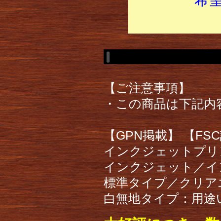
【ご注意事項】
・この商品は下記内
【GPN掲載】 【FS
インクジェットプリ
インクジェット／イ
標準タイプ／クリア
白無地タイプ：用途