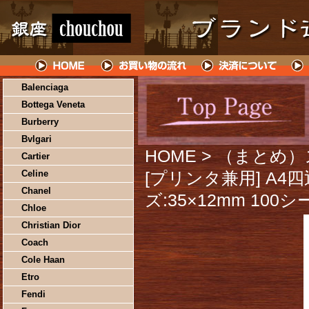
Balenciaga
Bottega Veneta
Burberry
Bvlgari
HOME
> （まとめ
Cartier
Celine
[プリンタ兼用] A4
Chanel
ズ:35×12mm 100
Chloe
Christian Dior
Coach
Cole Haan
Etro
Fendi