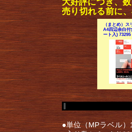
大好評につき、数
売り切れる前に、
（まとめ）スリ
A4四辺余白付角
ート入) 732
●単位（MPラベル）