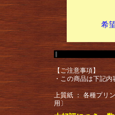
希
【ご注意事項】
・この商品は下記内
上質紙 ： 各種プ
用〕