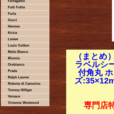
Ferragamo
Folli Follie
Furla
Gucci
Hermes
Krizia
Loewe
Louis Vuitton
Melie Bianco
（まとめ
Miumiu
ラベルシー
Orobianco
付角丸 ホ
Prada
Ralph Lauren
ズ:35×12
Roberta di Camerino
Tommy Hilfiger
Versace
Vivienne Westwood
専門店