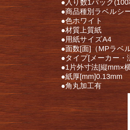
●入り数1パック(100
●商品種別ラベルシ
●色ホワイト
●材質上質紙
●用紙サイズA4
●面数[面]（MPラベル
●タイプ[メーカー・
●1片外寸法[縦mm×横
●紙厚[mm]0.13mm
●角丸加工有