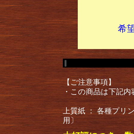
希
【ご注意事項】
・この商品は下記内
上質紙 ： 各種プ
用〕