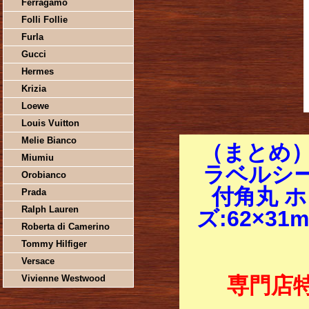
Ferragamo
Folli Follie
Furla
Gucci
Hermes
Krizia
Loewe
Louis Vuitton
Melie Bianco
（まとめ
Miumiu
ラベルシー
Orobianco
付角丸 ホ
Prada
Ralph Lauren
ズ:62×31
Roberta di Camerino
Tommy Hilfiger
Versace
Vivienne Westwood
専門店