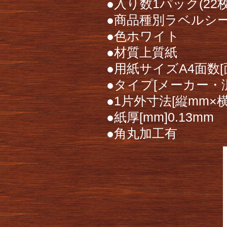
●入り数1パック(22枚
●商品種別ラベルシ
●色ホワイト
●材質上質紙
●用紙サイズA4面数[面
●タイプ[メーカー・
●1片外寸法[縦mm×横
●紙厚[mm]0.13mm
●角丸加工有