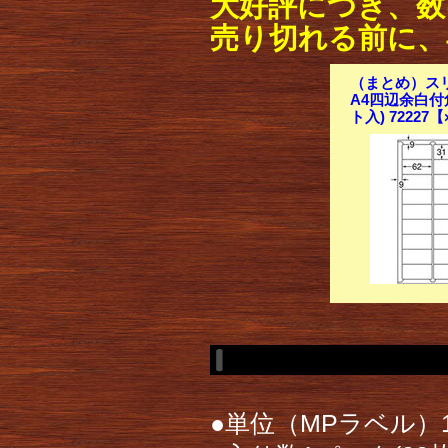
大好評につき、数
売り切れる前に、
（まとめ）スリ
A4四辺余白付角
ト入) 72227
●単位（MPラベル）