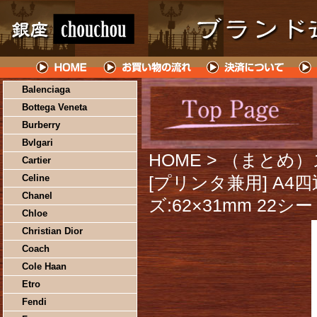
Balenciaga
Bottega Veneta
Burberry
Bvlgari
HOME
> （まとめ
Cartier
Celine
[プリンタ兼用] A4
Chanel
ズ:62×31mm 22シ
Chloe
Christian Dior
Coach
Cole Haan
Etro
Fendi