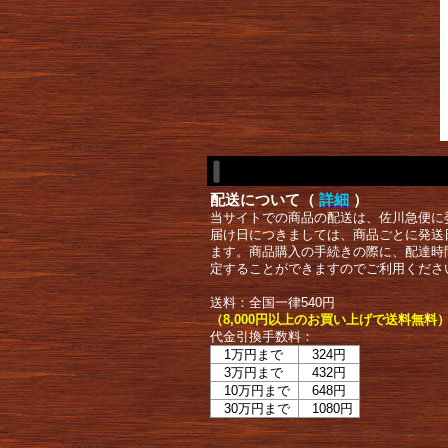
配送について（
詳細
）
当サイトでの商品の配送は、佐川急便に
届け日につきましては、商品ごとに発送
ます。商品購入の手続きの際に、配達時
定することができますのでご利用くださ
送料：全国一律540円
（8,000円以上のお買い上げで送料無料
代金引換手数料：
1万円まで
324円
3万円まで
432円
10万円まで
648円
30万円まで
1080円