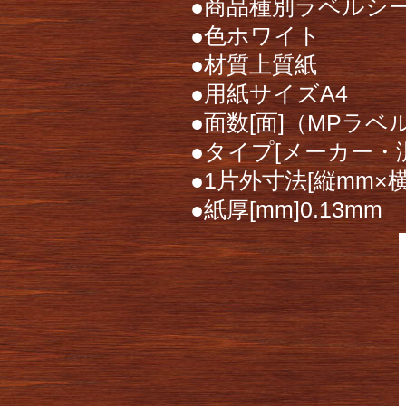
●商品種別ラベルシ
●色ホワイト
●材質上質紙
●用紙サイズA4
●面数[面]（MPラベル
●タイプ[メーカー・
●1片外寸法[縦mm×横m
●紙厚[mm]0.13mm