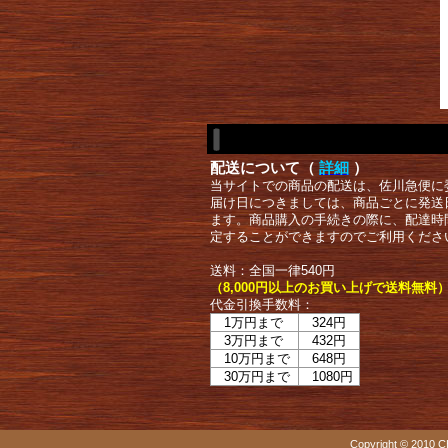
配送について（
詳細
）
当サイトでの商品の配送は、佐川急便に
届け日につきましては、商品ごとに発送
ます。商品購入の手続きの際に、配達時
定することができますのでご利用くださ
送料：全国一律540円
（8,000円以上のお買い上げで送料無料
代金引換手数料：
1万円まで
324円
3万円まで
432円
10万円まで
648円
30万円まで
1080円
Copyright © 2010 