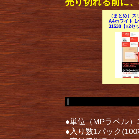
売り切れる前に、
（まとめ）スリ
A4ホワイト 1パ
31538【×2
●単位（MPラベル）
●入り数1パック(100