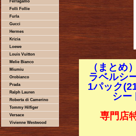
Ferragamo
Folli Follie
Furla
Gucci
Hermes
Krizia
Loewe
Louis Vuitton
Melie Bianco
（まとめ
Miumiu
ラベルシー
Orobianco
1パック(21
Prada
Ralph Lauren
シート
Roberta di Camerino
Tommy Hilfiger
専門店
Versace
Vivienne Westwood