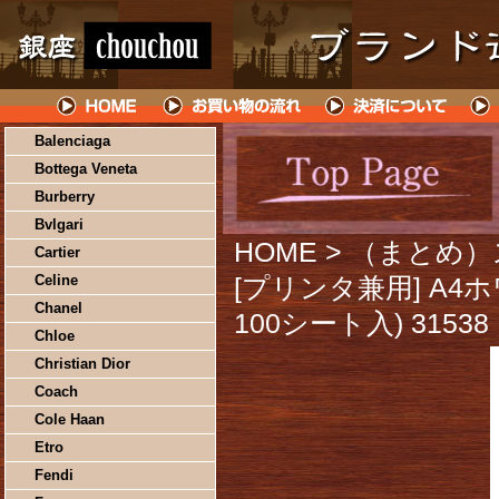
Balenciaga
Bottega Veneta
Burberry
Bvlgari
HOME
> （まとめ
Cartier
Celine
[プリンタ兼用] A4ホ
Chanel
100シート入) 315
Chloe
Christian Dior
Coach
Cole Haan
Etro
Fendi