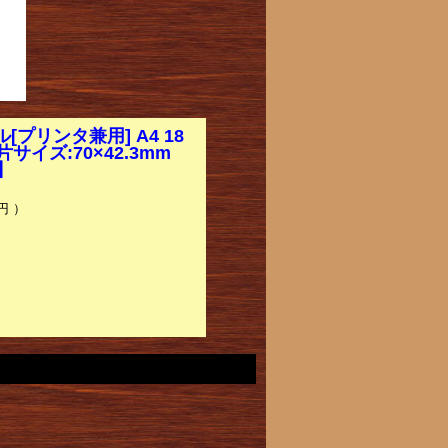
リンタ兼用] A4 18
サイズ:70×42.3mm
】
円 ）