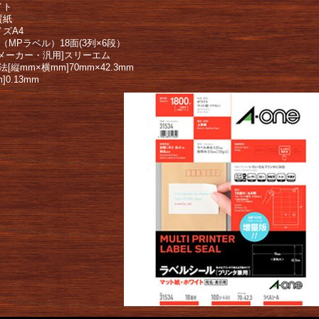
イト
質紙
ズA4
]（MPラベル）18面(3列×6段）
[メーカー・汎用]スリーエム
法[縦mm×横mm]70mm×42.3mm
]0.13mm