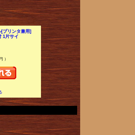
[プリンタ兼用]
付 1片サイ
円 ）
る