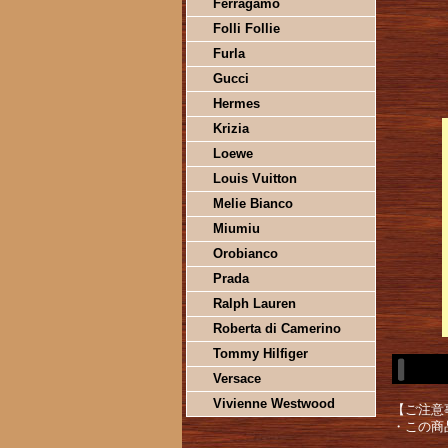
Ferragamo
Folli Follie
Furla
Gucci
Hermes
Krizia
Loewe
Louis Vuitton
Melie Bianco
Miumiu
Orobianco
Prada
Ralph Lauren
Roberta di Camerino
Tommy Hilfiger
Versace
Vivienne Westwood
【ご注意
・この商