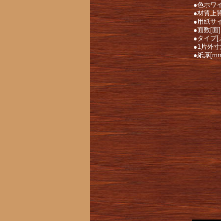
●色ホワ
●材質上
●用紙サイ
●面数[面
●タイプ
●1片外寸
●紙厚[mm