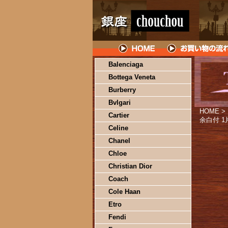
Balenciaga
Bottega Veneta
Burberry
Bvlgari
HOME
>
Cartier
余白付 1片
Celine
Chanel
Chloe
Christian Dior
Coach
Cole Haan
Etro
Fendi