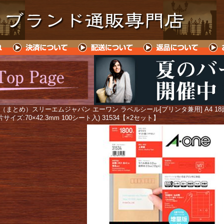
 （まとめ）スリーエムジャパン エーワン ラベルシール[プリンタ兼用] A4 18面
サイズ:70×42.3mm 100シート入) 31534【×2セット】