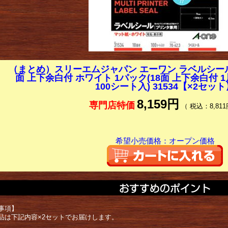
（まとめ）スリーエムジャパン エーワン ラベルシール[プ
面 上下余白付 ホワイト 1パック(18面 上下余白付 1片
100シート入) 31534【×2セット
8,159円
専門店特価
（ 税込：8,811
希望小売価格：オープン価格
事項】
品は下記内容×2セットでお届けします。