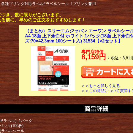
： 各種プリンタ対応ラベル#ラベルシール〔プリンタ兼用〕
につき、数に限りがございます。
れる前に、早めのご注文をおすすめします！
（まとめ）スリーエムジャパン エーワン ラベルシール
A4 18面 上下余白付 ホワイト 1パック(18面 上下余白
ズ:70×42.3mm 100シート入) 31534【×2セット】
専門店特価
8,159円
（ 税込：8,811
＞＞もっと詳しく見る
＞＞この商品について質問す
MPラベル）1パック
パック(100枚)
別ラベルシール