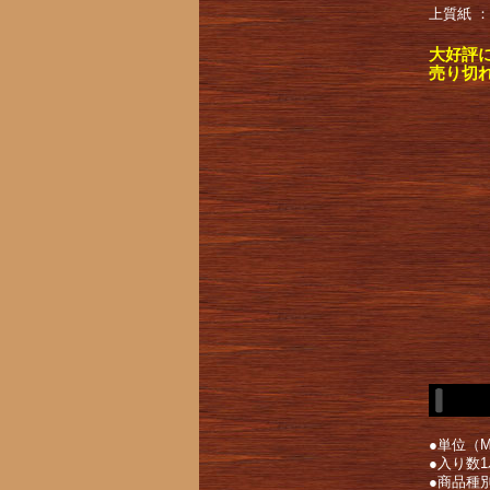
上質紙 
大好評
売り切
●単位（
●入り数1
●商品種