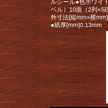
ルシール●色ホワイト
ベル）10面（2列×
外寸法[縦mm×横mm]8
●紙厚[mm]0.13mm