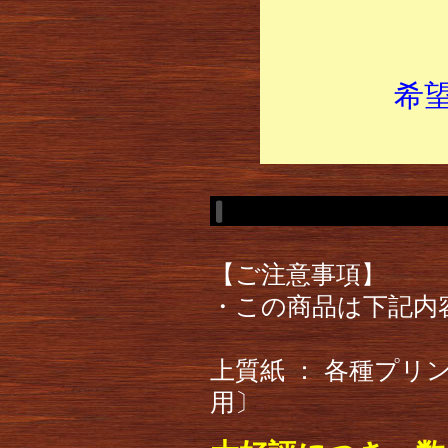
希
【ご注意事項】
・この商品は下記内
上質紙 ： 各種プ
用〕