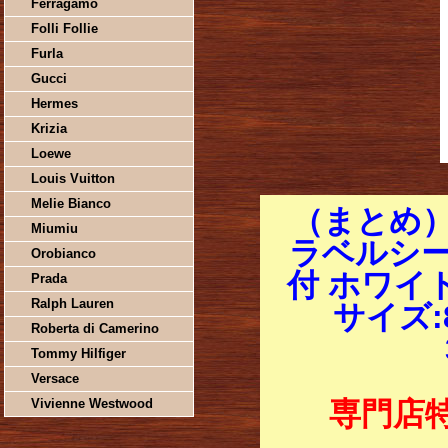
Ferragamo
Folli Follie
Furla
Gucci
Hermes
Krizia
Loewe
Louis Vuitton
Melie Bianco
（まとめ
Miumiu
ラベルシー
Orobianco
付 ホワイト
Prada
Ralph Lauren
サイズ:8
Roberta di Camerino
Tommy Hilfiger
Versace
Vivienne Westwood
専門店