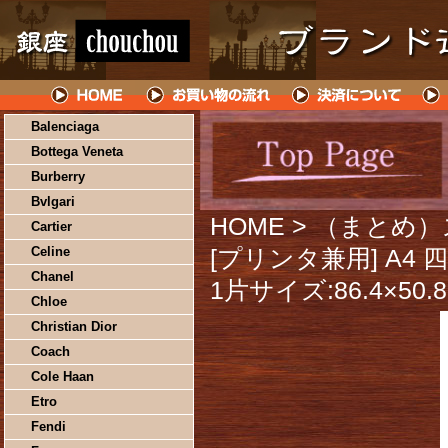
Balenciaga
Bottega Veneta
Burberry
Bvlgari
HOME
> （まとめ
Cartier
Celine
[プリンタ兼用] A4
Chanel
1片サイズ:86.4×50
Chloe
Christian Dior
Coach
Cole Haan
Etro
Fendi