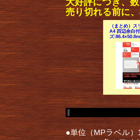
大好評につき、数
売り切れる前に、
（まとめ）スリ
A4 四辺余白付
ズ:86.4×50.
●単位（MPラベル）1