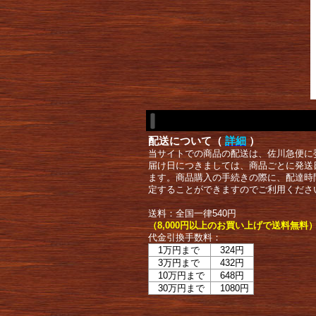
配送について（
詳細
）
当サイトでの商品の配送は、佐川急便に
届け日につきましては、商品ごとに発送
ます。商品購入の手続きの際に、配達時
定することができますのでご利用くださ
送料：全国一律540円
（8,000円以上のお買い上げで送料無料
代金引換手数料：
1万円まで
324円
3万円まで
432円
10万円まで
648円
30万円まで
1080円