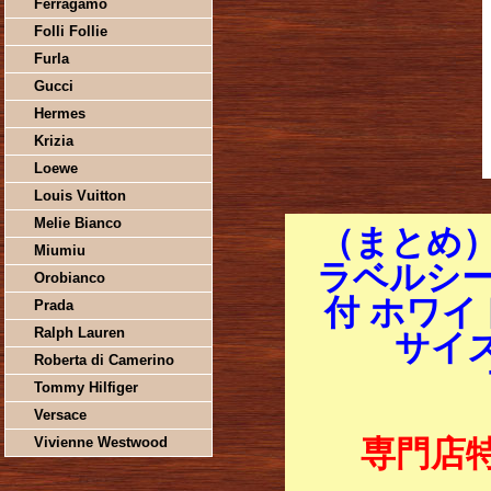
Ferragamo
Folli Follie
Furla
Gucci
Hermes
Krizia
Loewe
Louis Vuitton
Melie Bianco
（まとめ
Miumiu
ラベルシー
Orobianco
付 ホワイ
Prada
Ralph Lauren
サイズ
Roberta di Camerino
Tommy Hilfiger
Versace
Vivienne Westwood
専門店