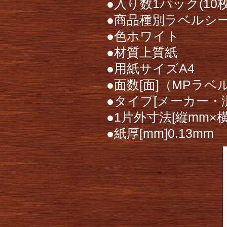
●入り数1パック(10枚
●商品種別ラベルシ
●色ホワイト
●材質上質紙
●用紙サイズA4
●面数[面]（MPラベ
●タイプ[メーカー・
●1片外寸法[縦mm×横
●紙厚[mm]0.13mm