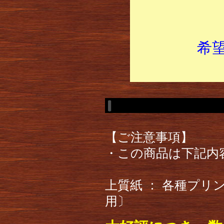
希
【ご注意事項】
・この商品は下記内
上質紙 ： 各種プ
用〕