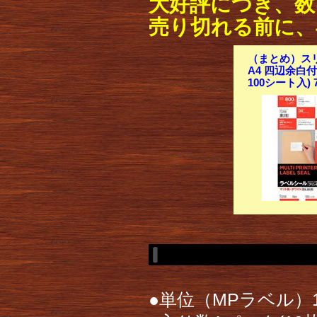
大好評につき、数
売り切れる前に、
（まとめ）スリ
A4 四辺余白付
100シート入) 
●単位（MPラベル）