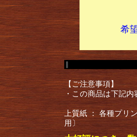
希
【ご注意事項】
・この商品は下記内
上質紙 ： 各種プ
用〕