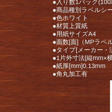
●入り数1パック(100
●商品種別ラベルシ
●色ホワイト
●材質上質紙
●用紙サイズA4
●面数[面]（MPラベル
●タイプ[メーカー・
●1片外寸法[縦mm×横
●紙厚[mm]0.13mm
●角丸加工有