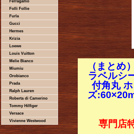
Ferragamo
Folli Follie
Furla
Gucci
Hermes
Krizia
Loewe
Louis Vuitton
Melie Bianco
（まとめ
Miumiu
ラベルシー
Orobianco
付角丸 ホ
Prada
Ralph Lauren
ズ:60×20
Roberta di Camerino
Tommy Hilfiger
Versace
Vivienne Westwood
専門店