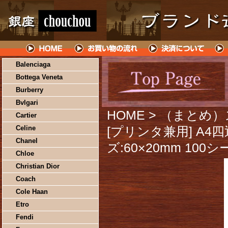
Balenciaga
Bottega Veneta
Burberry
Bvlgari
HOME
> （まとめ
Cartier
Celine
[プリンタ兼用] A4
Chanel
ズ:60×20mm 100
Chloe
Christian Dior
Coach
Cole Haan
Etro
Fendi