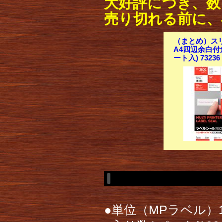
大好評につき、数
売り切れる前に、
（まとめ）スリ
A4四辺余白付角
ート入) 732
●単位（MPラベル）