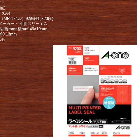
イト
質紙
ズA4
]（MPラベル）92面(4列×23段)
[メーカー・汎用]スリーエム
法[縦mm×横mm]45×10mm
]0.13mm
工有