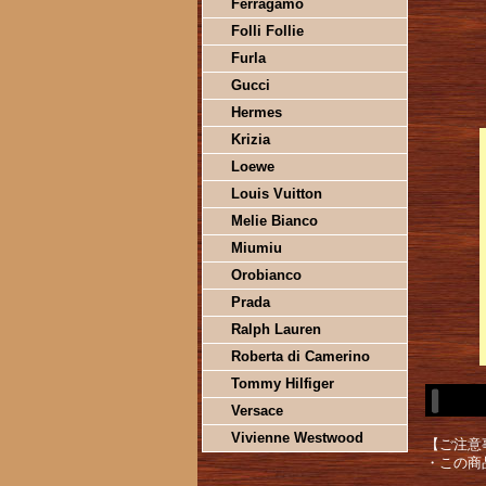
Ferragamo
Folli Follie
Furla
Gucci
Hermes
Krizia
Loewe
Louis Vuitton
Melie Bianco
Miumiu
Orobianco
Prada
Ralph Lauren
Roberta di Camerino
Tommy Hilfiger
Versace
Vivienne Westwood
【ご注意
・この商