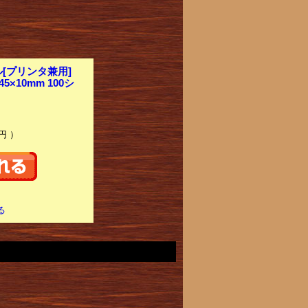
[プリンタ兼用]
×10mm 100シ
円 ）
る