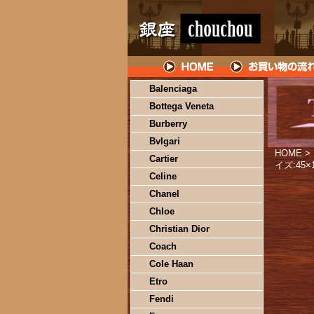
Balenciaga
Bottega Veneta
Burberry
Bvlgari
HOME
>
Cartier
イズ:45×
Celine
Chanel
Chloe
Christian Dior
Coach
Cole Haan
Etro
Fendi