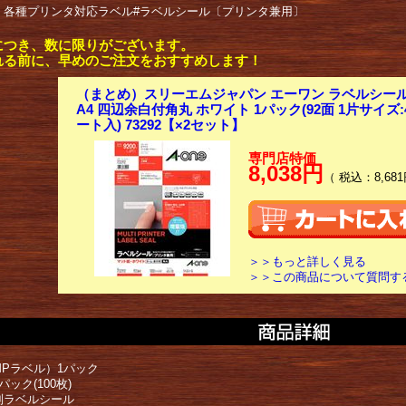
： 各種プリンタ対応ラベル#ラベルシール〔プリンタ兼用〕
につき、数に限りがございます。
れる前に、早めのご注文をおすすめします！
（まとめ）スリーエムジャパン エーワン ラベルシール
A4 四辺余白付角丸 ホワイト 1パック(92面 1片サイズ:45
ート入) 73292【×2セット】
専門店特価
8,038円
（ 税込：8,681
＞＞もっと詳しく見る
＞＞この商品について質問す
MPラベル）1パック
パック(100枚)
別ラベルシール