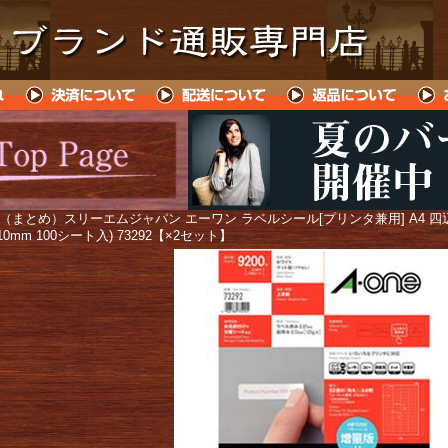
 （まとめ）スリーエムジャパン エーワン ラベルシール[プリンタ兼用] A4 四辺
10mm 100シート入) 73292【×2セット】