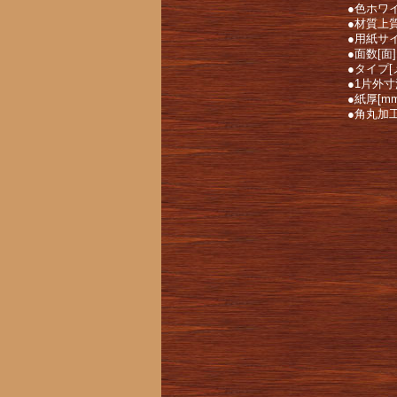
●色ホワ
●材質上
●用紙サイ
●面数[面
●タイプ
●1片外寸
●紙厚[mm
●角丸加