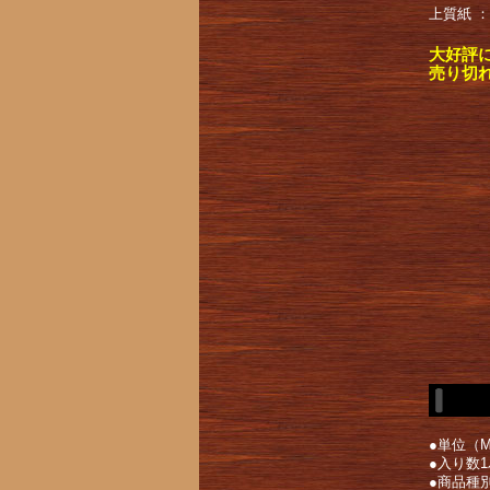
上質紙 
大好評
売り切
●単位（
●入り数1
●商品種