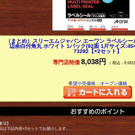
（まとめ）スリーエムジャパン エーワン ラベルシール[
辺余白付角丸 ホワイト 1パック(92面 1片サイズ:45×
73292【×2セット】
8,038円
専門店特価
（ 税込：8,681
希望小売価格：オープン価格
事項】
品は下記内容×2セットでお届けします。