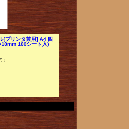
プリンタ兼用] A4 四
10mm 100シート入)
円 ）