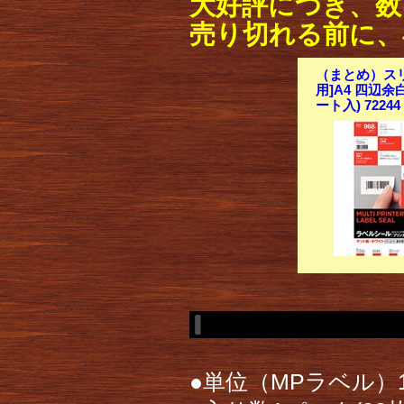
大好評につき、数
売り切れる前に、
（まとめ）スリ
用]A4 四辺余白
ート入) 722
●単位（MPラベル）