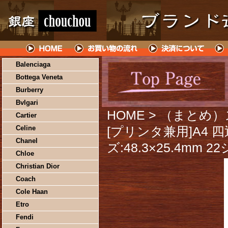
Balenciaga
Bottega Veneta
Burberry
Bvlgari
HOME
> （まとめ
Cartier
Celine
[プリンタ兼用]A4 
Chanel
ズ:48.3×25.4mm 
Chloe
Christian Dior
Coach
Cole Haan
Etro
Fendi