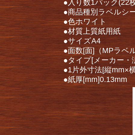
●入り数1パック(22枚
●商品種別ラベルシ
●色ホワイト
●材質上質紙用紙
●サイズA4
●面数[面]（MPラベル
●タイプ[メーカー・
●1片外寸法[縦mm×横m
●紙厚[mm]0.13mm