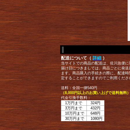
配送について（
詳細
）
当サイトでの商品の配送は、佐川急便に
届け日につきましては、商品ごとに発送
ます。商品購入の手続きの際に、配達時
定することができますのでご利用くださ
送料：全国一律540円
（8,000円以上のお買い上げで送料無料
代金引換手数料：
1万円まで
324円
3万円まで
432円
10万円まで
648円
30万円まで
1080円