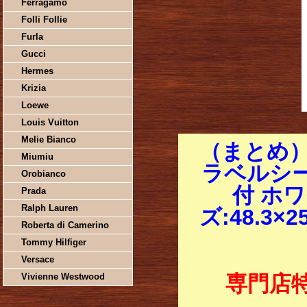
Ferragamo
Folli Follie
Furla
Gucci
Hermes
Krizia
Loewe
Louis Vuitton
Melie Bianco
（まとめ
Miumiu
ラベルシー
Orobianco
付 ホワ
Prada
Ralph Lauren
ズ:48.3×
Roberta di Camerino
Tommy Hilfiger
Versace
Vivienne Westwood
専門店