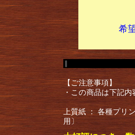
希
【ご注意事項】
・この商品は下記内
上質紙 ： 各種プ
用〕