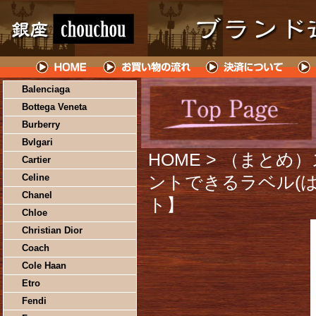
Balenciaga
Bottega Veneta
Burberry
Bvlgari
HOME
> （まとめ
Cartier
Celine
ントできるラベル(はが
Chanel
ト】
Chloe
Christian Dior
Coach
Cole Haan
Etro
Fendi