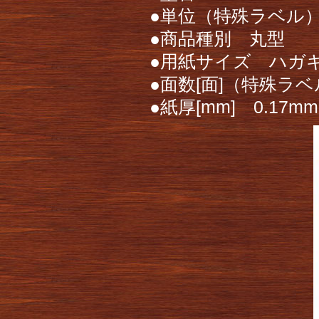
●単位（特殊ラベル） 
●商品種別 丸型
●用紙サイズ ハガ
●面数[面]（特殊ラベ
●紙厚[mm] 0.17mm