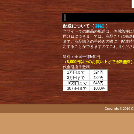
配送について（
詳細
）
当サイトでの商品の配送は、佐川急便に
届け日につきましては、商品ごとに発送
ます。商品購入の手続きの際に、配達時
定することができますのでご利用くださ
送料：全国一律540円
（8,000円以上のお買い上げで送料無料
代金引換手数料：
1万円まで
324円
3万円まで
432円
10万円まで
648円
30万円まで
1080円
Copyright © 2010 