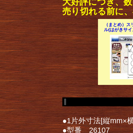
大好評につき、数
売り切れる前に、
（まとめ）ス
ル(はがきサイズ
●1片外寸法[縦mm×
●型番 26107