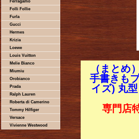
Ferragamo
Folli Follie
Furla
Gucci
Hermes
Krizia
Loewe
Louis Vuitton
Melie Bianco
（まとめ
Miumiu
手書きもプ
Orobianco
イズ) 丸型
Prada
Ralph Lauren
Roberta di Camerino
専門店
Tommy Hilfiger
Versace
Vivienne Westwood