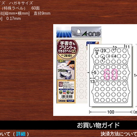
イズ ハガキサイズ
]（特殊ラベル） 60面
法[縦mm×横mm] 直径9mm
] 0.17mm
ついて（
詳細
）
決済方法につい