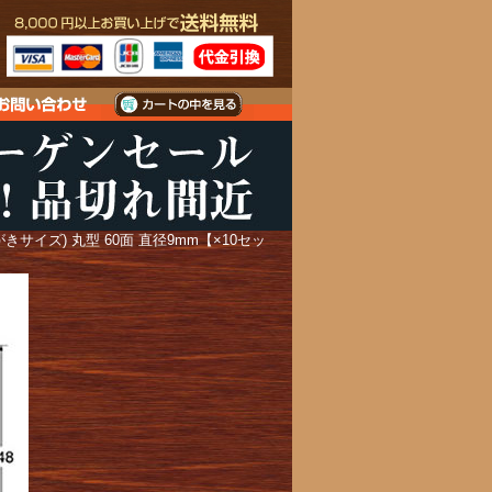
イズ) 丸型 60面 直径9mm【×10セッ