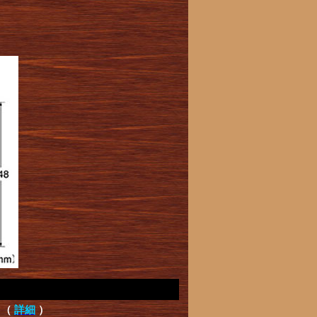
て（
詳細
）