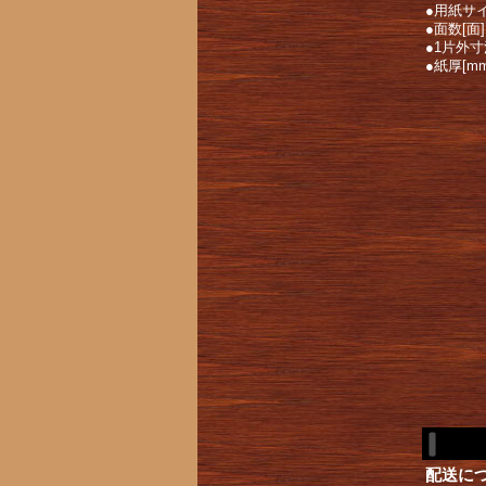
●用紙サ
●面数[面
●1片外寸
●紙厚[mm
配送に