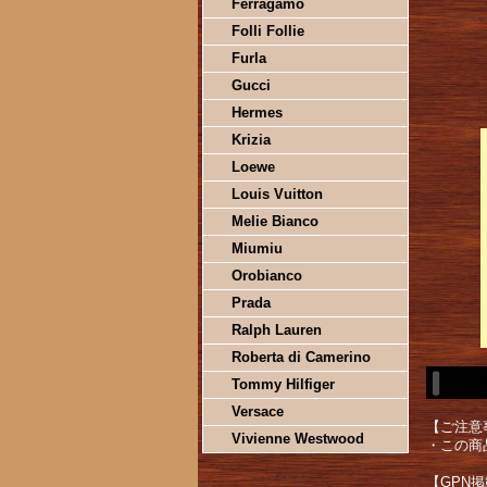
Ferragamo
Folli Follie
Furla
Gucci
Hermes
Krizia
Loewe
Louis Vuitton
Melie Bianco
Miumiu
Orobianco
Prada
Ralph Lauren
Roberta di Camerino
Tommy Hilfiger
Versace
【ご注意
Vivienne Westwood
・この商
【GPN