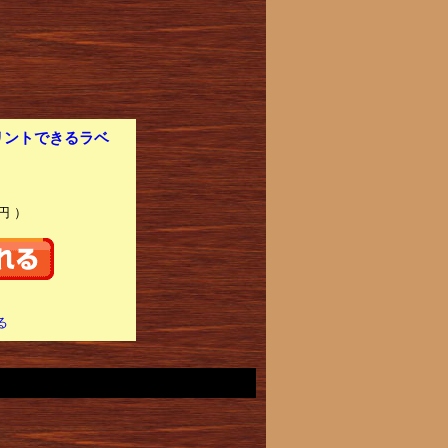
リントできるラベ
円 ）
る