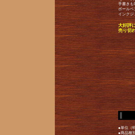
手書きも
ボールペ
インクジ
大好評
売り切
●単位（特
●商品種