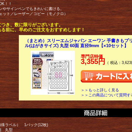
OK！！
ンやサインペンでもきれいに書ける。
ェット／レーザー／コピー（モノクロ）
につき、数に限りがございます。
れる前に、早めのご注文をおすすめします！
（まとめ）スリーエムジャパン エーワン 手書きもプ
ル(はがきサイズ) 丸型 60面 直径9mm【×10セット】
専門店特価
3,355円
（ 税込：3,623
＞＞もっと詳しく見る
＞＞この商品について質問す
殊ラベル） 1パック(12枚)
別 丸型