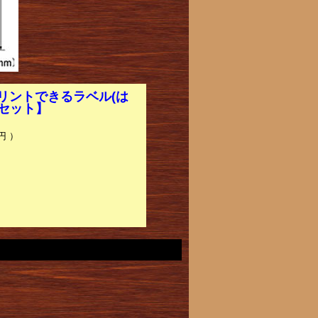
リントできるラベル(は
0セット】
円 ）