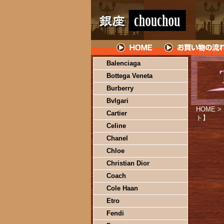
Balenciaga
Bottega Veneta
Burberry
Bvlgari
HOME
>
Cartier
ト】
Celine
Chanel
Chloe
Christian Dior
Coach
Cole Haan
Etro
Fendi