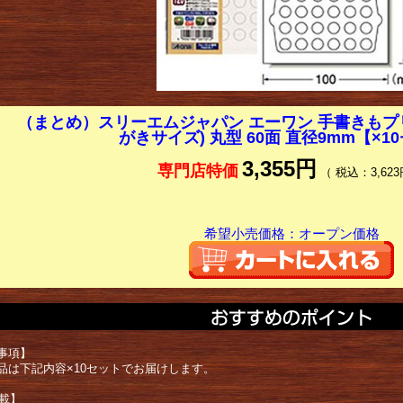
（まとめ）スリーエムジャパン エーワン 手書きもプ
がきサイズ) 丸型 60面 直径9mm【×1
3,355円
専門店特価
（ 税込：3,623
希望小売価格：オープン価格
事項】
品は下記内容×10セットでお届けします。
掲載】