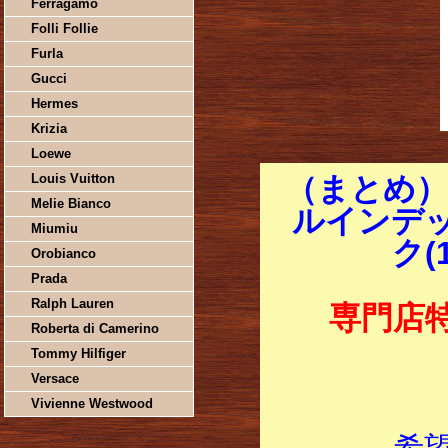
Ferragamo
Folli Follie
Furla
Gucci
Hermes
Krizia
Loewe
Louis Vuitton
（まとめ）
Melie Bianco
ルインデック
Miumiu
ク(
Orobianco
Prada
Ralph Lauren
専門店
Roberta di Camerino
Tommy Hilfiger
Versace
Vivienne Westwood
希