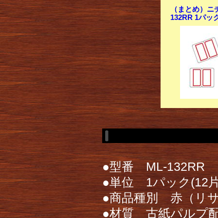
（まとめ）ニチ
132RR 1パッ
●型番 ML-132RR
●単位 1パック(12片
●商品種別 赤（リ
●材質 古紙パルプ配