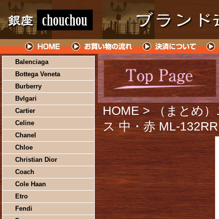
Balenciaga
Bottega Veneta
Burberry
Bvlgari
HOME
> （まとめ
Cartier
Celine
ス 中・赤 ML-132R
Chanel
Chloe
Christian Dior
Coach
Cole Haan
Etro
Fendi