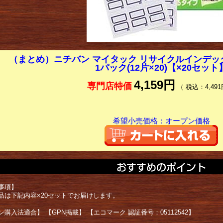
（まとめ）ニチバン マイタック リサイクルインデックス 
1パック(12片×20)【×20セット
4,159円
専門店特価
（ 税込：4,491
希望小売価格：オープン価格
事項】
品は下記内容×20セットでお届けします。
購入法適合】 【GPN掲載】 【エコマーク 認証番号：05112542】