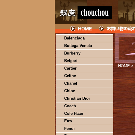
Balenciaga
Bottega Veneta
Burberry
Bvlgari
HOME
>
Cartier
Celine
Chanel
Chloe
Christian Dior
Coach
Cole Haan
Etro
Fendi