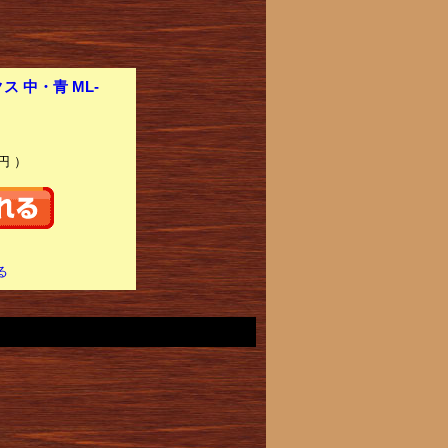
 中・青 ML-
円 ）
る