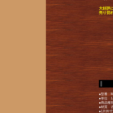
大好評
売り切
●型番 ML
●単位 1
●商品種
●材質 
●1片外寸