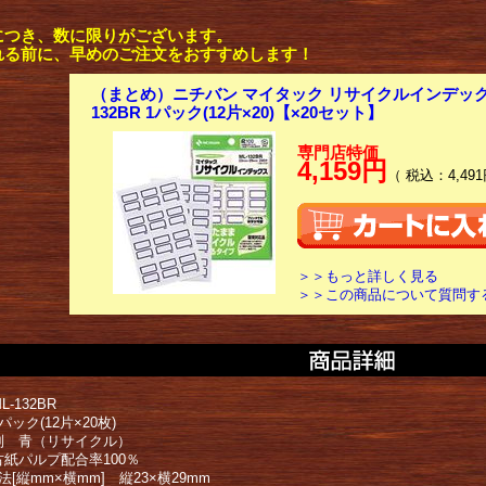
につき、数に限りがございます。
れる前に、早めのご注文をおすすめします！
（まとめ）ニチバン マイタック リサイクルインデックス
132BR 1パック(12片×20)【×20セット】
専門店特価
4,159円
（ 税込：4,491
＞＞もっと詳しく見る
＞＞この商品について質問す
-132BR
パック(12片×20枚)
別 青（リサイクル）
古紙パルプ配合率100％
法[縦mm×横mm] 縦23×横29mm