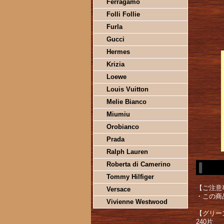
Ferragamo
Folli Follie
Furla
Gucci
Hermes
Krizia
Loewe
Louis Vuitton
Melie Bianco
Miumiu
Orobianco
Prada
Ralph Lauren
Roberta di Camerino
Tommy Hilfiger
【ご注意
Versace
・この商
Vivienne Westwood
【グリーン
240片