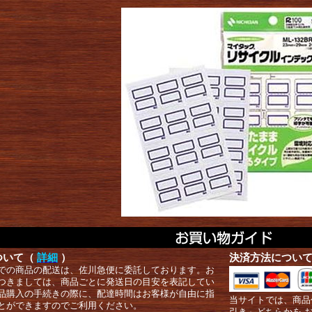
ついて（
詳細
）
決済方法につい
での商品の配送は、佐川急便に委託しております。お
つきましては、商品ごとに発送日の目安を表記してい
品購入の手続きの際に、配達時間はお客様が自由に指
当サイトでは、商品
とができますのでご利用ください。
引き」どちらかを 