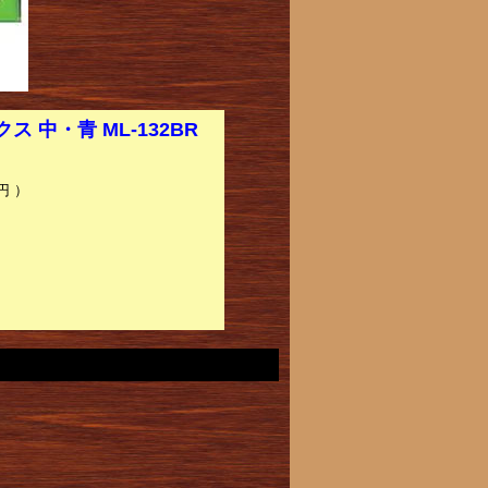
中・青 ML-132BR
】
円 ）