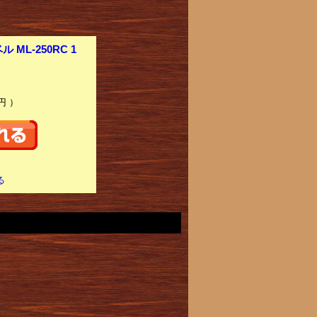
L-250RC 1
円 ）
る