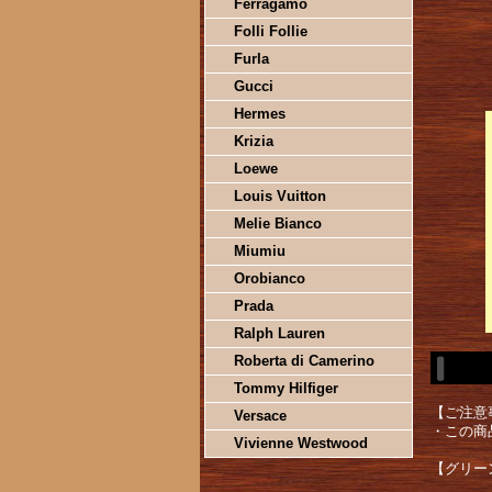
Ferragamo
Folli Follie
Furla
Gucci
Hermes
Krizia
Loewe
Louis Vuitton
Melie Bianco
Miumiu
Orobianco
Prada
Ralph Lauren
Roberta di Camerino
Tommy Hilfiger
【ご注意
Versace
・この商
Vivienne Westwood
【グリーン