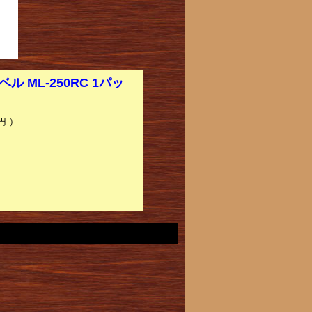
ML-250RC 1パッ
円 ）