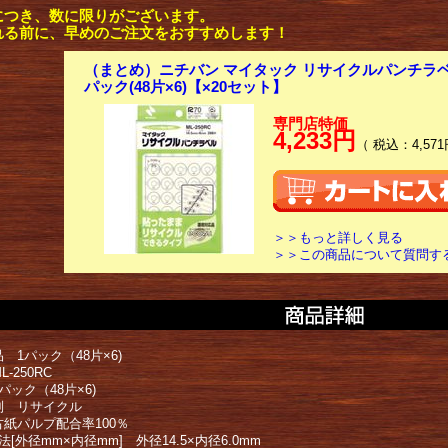
につき、数に限りがございます。
れる前に、早めのご注文をおすすめします！
（まとめ）ニチバン マイタック リサイクルパンチラベル M
パック(48片×6)【×20セット】
専門店特価
4,233円
（ 税込：4,571
＞＞もっと詳しく見る
＞＞この商品について質問す
 1パック（48片×6)
-250RC
パック（48片×6)
別 リサイクル
古紙パルプ配合率100％
法[外径mm×内径mm] 外径14.5×内径6.0mm