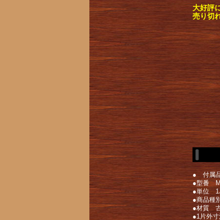
大好評
売り切
● 付属品
●型番 ML
●単位 1
●商品種
●材質 
●1片外寸