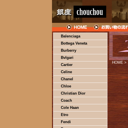
Balenciaga
Bottega Veneta
Burberry
Bvlgari
HOME
>
Cartier
Celine
Chanel
Chloe
Christian Dior
Coach
Cole Haan
Etro
Fendi