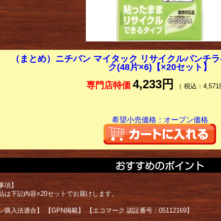
（まとめ）ニチバン マイタック リサイクルパンチラベル 
ク(48片×6)【×20セット】
4,233円
専門店特価
（ 税込：4,571
希望小売価格：オープン価格
事項】
品は下記内容×20セットでお届けします。
購入法適合】 【GPN掲載】 【エコマーク 認証番号：05112169】